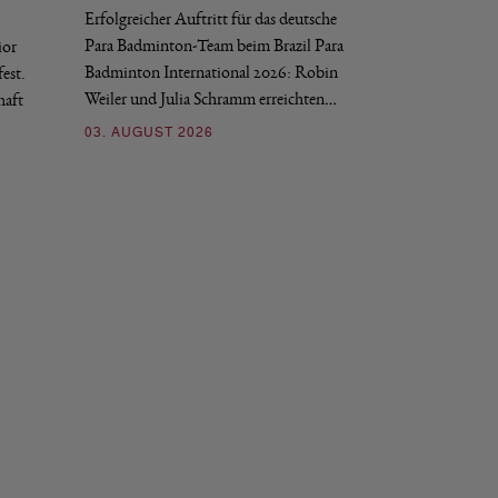
Erfolgreicher Auftritt für das deutsche
Historischer Erfol
Para Badminton-Team beim Brazil Para
ior
Bei den European U
Badminton International 2026: Robin
est.
Salerno sicherte sic
Weiler und Julia Schramm erreichten…
haft
30. JULI 2026
03. AUGUST 2026