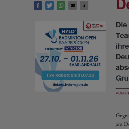
D
Die
Tea
ihr
Deu
abs
Gru
VON C
Gegen
am Do