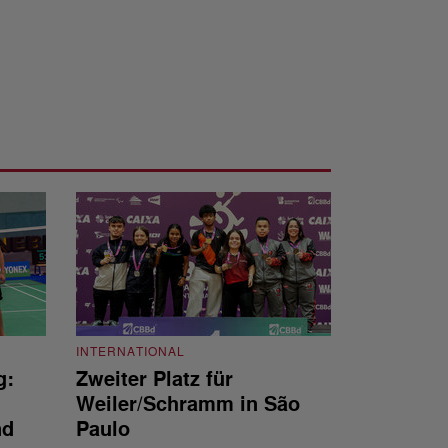
INTERNATIONAL
g:
Zweiter Platz für
INTERNATIONAL
Weiler/Schramm in São
Bronze für 
nd
Paulo
den Europea