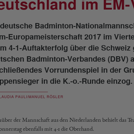
eutschland im EM-V
 deutsche Badminton-Nationalmannscha
m-Europameisterschaft 2017 im Vierte
em 4-1-Auftakterfolg über die Schwei
tschen Badminton-Verbandes (DBV) au
chließendes Vorrundenspiel in der Gru
ppensieger in die K.-o.-Runde einzog.
LAUDIA PAULI/MANUEL RÖSLER
über der Mannschaft aus den Niederlanden behielt das Te
nnerstag ebenfalls mit 4-1 die Oberhand.