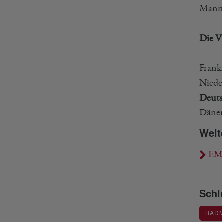
Manns
Die Vi
Frank
Niede
Deuts
Dänem
Weit
EMT
Schl
BAD