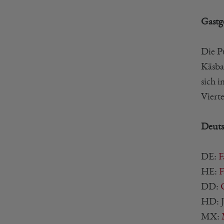
Gastg
Die P
Käsba
sich 
Vierte
Deuts
DE:
F
HE:
F
DD:
HD: J
MX: