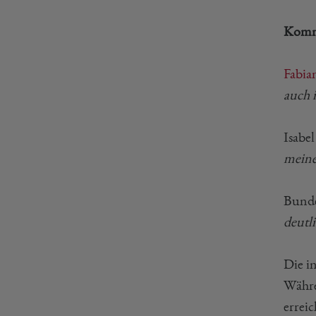
Komme
Fabia
auch 
Isabel
meine
Bunde
deutli
Die in
Währe
erreic