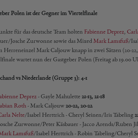
eber Polen ist der Gegner im Viertelfinale
unkte für das deutsche Team holten
Fabienne Deprez
,
Carl
uer/Josche Zurwonne sowie das Mixed
Mark Lamsfuß
/Isa
im Herreneinzel Mark Caljouw knapp in zwei Sätzen (20-22
lfinale wartet nun der Gastgeber Polen (Freitag ab 19.00 U
chand vs Niederlande (Gruppe 3): 4-1
abienne Deprez
- Gayle Mahulette
21-13, 21-18
abian Roth
- Mark Caljouw
20-22, 20-22
Carla Nelte
/Isabel Herttrich - Cheryl Seinen/Iris Tabeling
2
osche Zurwonne/Peter Käsbauer - Jacco Arends/Ruben Ji
Mark Lamsfuß
/Isabel Herttrich - Robin Tabeling/Cheryl 