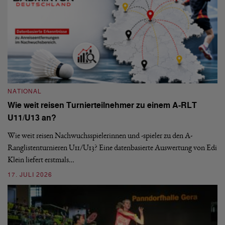
NATIONAL
Wie weit reisen Turnierteilnehmer zu einem A-RLT
N
U11/U13 an?
S
Wie weit reisen Nachwuchsspielerinnen und -spieler zu den A-
Ranglistenturnieren U11/U13? Eine datenbasierte Auswertung von Edi
De
Klein liefert erstmals…
nä
ei
17. JULI 2026
09