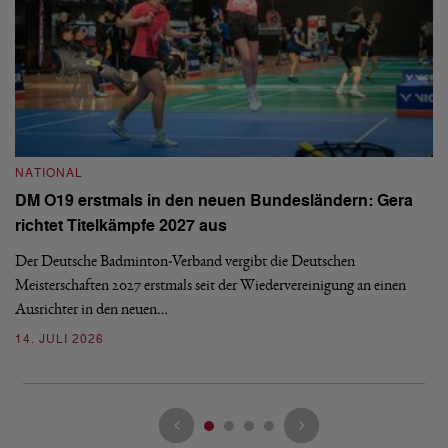
NATIONAL
N
DM O19 erstmals in den neuen Bundesländern: Gera
E
richtet Titelkämpfe 2027 aus
Mi
Der Deutsche Badminton-Verband vergibt die Deutschen
Mo
Meisterschaften 2027 erstmals seit der Wiedervereinigung an einen
de
Ausrichter in den neuen…
08
14. JULI 2026