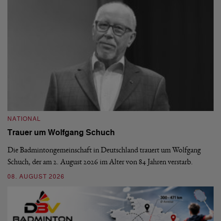
NATIONAL
N
Trauer um Wolfgang Schuch
D
b
Die Badmintongemeinschaft in Deutschland trauert um Wolfgang
Schuch, der am 2. August 2026 im Alter von 84 Jahren verstarb.
De
En
08. AUGUST 2026
be
09