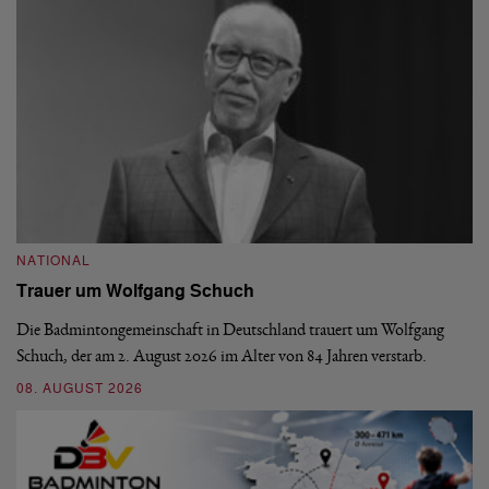
NATIONAL
N
Trauer um Wolfgang Schuch
D
b
Die Badmintongemeinschaft in Deutschland trauert um Wolfgang
Schuch, der am 2. August 2026 im Alter von 84 Jahren verstarb.
De
En
08. AUGUST 2026
be
09