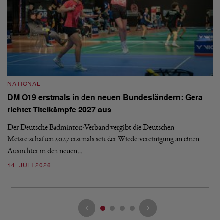
NATIONAL
N
DM O19 erstmals in den neuen Bundesländern: Gera
E
richtet Titelkämpfe 2027 aus
Mi
Der Deutsche Badminton-Verband vergibt die Deutschen
Mo
Meisterschaften 2027 erstmals seit der Wiedervereinigung an einen
de
Ausrichter in den neuen…
08
14. JULI 2026