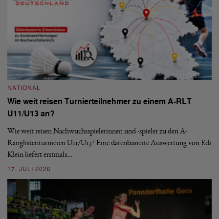
NATIONAL
Wie weit reisen Turnierteilnehmer zu einem A-RLT
N
U11/U13 an?
S
Wie weit reisen Nachwuchsspielerinnen und -spieler zu den A-
Ranglistenturnieren U11/U13? Eine datenbasierte Auswertung von Edi
De
Klein liefert erstmals…
nä
ei
17. JULI 2026
09