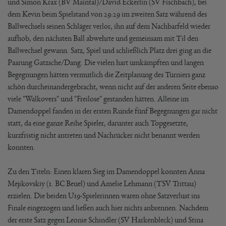
und Simon Krax (BV Maintal)/David Eckerlin (SV Fischbach), bei
dem Kevin beim Spielstand von 29:29 im zweiten Satz während des
Ballwechsels seinen Schläger verlor, ihn auf dem Nachbarfeld wieder
aufhob, den nächsten Ball abwehrte und gemeinsam mit Til den
Ballwechsel gewann. Satz, Spiel und schließlich Platz drei ging an die
Paarung Gatzsche/Dang. Die vielen hart umkämpften und langen
Begegnungen hätten vermutlich die Zeitplanung des Turniers ganz
schön durcheinandergebracht, wenn nicht auf der anderen Seite ebenso
viele "Walkovers" und "Freilose" gestanden hätten. Alleine im
Damendoppel fanden in der ersten Runde fünf Begegnungen gar nicht
statt, da eine ganze Reihe Spieler, darunter auch Topgesetzte,
kurzfristig nicht antreten und Nachrücker nicht benannt werden
konnten.
Zu den Titeln: Einen klaren Sieg im Damendoppel konnten Anna
Mejikovskiy (1. BC Beuel) und Amelie Lehmann (TSV Trittau)
erzielen. Die beiden U19-Spielerinnen waren ohne Satzverlust ins
Finale eingezogen und ließen auch hier nichts anbrennen. Nachdem
der erste Satz gegen Leonie Schindler (SV Harkenbleck) und Stina