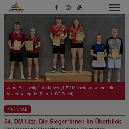
Jarne Schlevoigt/Julia Meyer (1.BV Mülheim) gewinnen die
Mixed-Kategorie (Foto: 1. BC Beuel)
NATIONAL
54. DM U22: Die Sieger*innen im Überblick