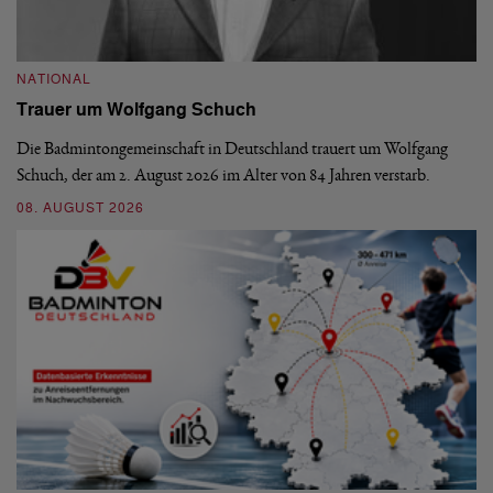
NATIONAL
N
Trauer um Wolfgang Schuch
D
b
Die Badmintongemeinschaft in Deutschland trauert um Wolfgang
Schuch, der am 2. August 2026 im Alter von 84 Jahren verstarb.
De
En
08. AUGUST 2026
be
09