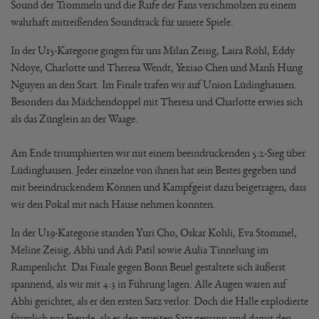
Sound der Trommeln und die Rufe der Fans verschmolzen zu einem
wahrhaft mitreißenden Soundtrack für unsere Spiele.
In der U15-Kategorie gingen für uns Milan Zeisig, Laira Röhl, Eddy
Ndoye, Charlotte und Theresa Wendt, Yexiao Chen und Manh Hung
Nguyen an den Start. Im Finale trafen wir auf Union Lüdinghausen.
Besonders das Mädchendoppel mit Theresa und Charlotte erwies sich
als das Zünglein an der Waage.
Am Ende triumphierten wir mit einem beeindruckenden 5:2-Sieg über
Lüdinghausen. Jeder einzelne von ihnen hat sein Bestes gegeben und
mit beeindruckendem Können und Kampfgeist dazu beigetragen, dass
wir den Pokal mit nach Hause nehmen konnten.
In der U19-Kategorie standen Yuri Cho, Oskar Kohli, Eva Stommel,
Meline Zeisig, Abhi und Adi Patil sowie Aulia Tinnelung im
Rampenlicht. Das Finale gegen Bonn Beuel gestaltete sich äußerst
spannend, als wir mit 4:3 in Führung lagen. Alle Augen waren auf
Abhi gerichtet, als er den ersten Satz verlor. Doch die Halle explodierte
förmlich vor Freude, als er den zweiten Satz gewann und damit den