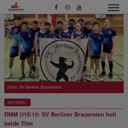
(Foto: SV Berliner Brauereien)
NATIONAL
DMM U15/19: SV Berliner Brauereien holt
beide Titel