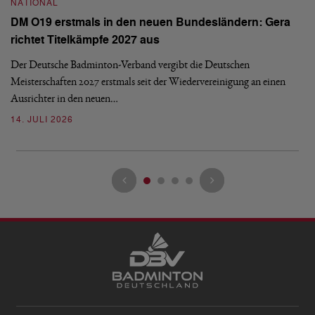
NATIONAL
N
DM O19 erstmals in den neuen Bundesländern: Gera
E
richtet Titelkämpfe 2027 aus
Mi
Der Deutsche Badminton-Verband vergibt die Deutschen
Mo
Meisterschaften 2027 erstmals seit der Wiedervereinigung an einen
de
Ausrichter in den neuen…
08
14. JULI 2026