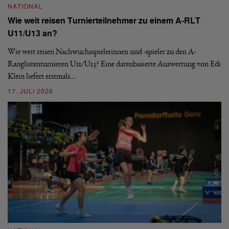
NATIONAL
Wie weit reisen Turnierteilnehmer zu einem A-RLT
N
U11/U13 an?
S
Wie weit reisen Nachwuchsspielerinnen und -spieler zu den A-
Ranglistenturnieren U11/U13? Eine datenbasierte Auswertung von Edi
De
Klein liefert erstmals…
nä
ei
17. JULI 2026
09