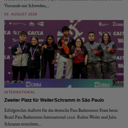
Vorrunde mit Schweden,…
gr
05. AUGUST 2026
03
INTERNATIONAL
I
Zweiter Platz für Weiler/Schramm in São Paulo
D
Erfolgreicher Auftritt für das deutsche Para Badminton-Team beim
Di
Brazil Para Badminton International 2026: Robin Weiler und Julia
de
Schramm erreichten…
Gl