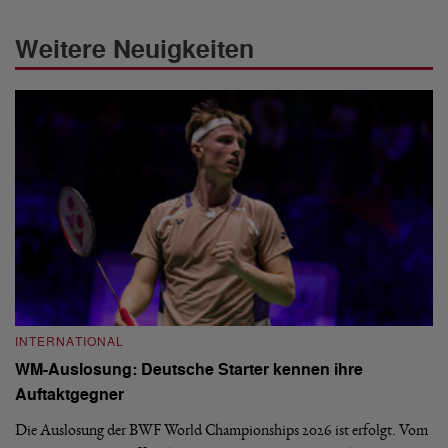
Weitere Neuigkeiten
INTERNATIONAL
I
WM-Auslosung: Deutsche Starter kennen ihre
B
Auftaktgegner
U
d
Die Auslosung der BWF World Championships 2026 ist erfolgt. Vom
Hi