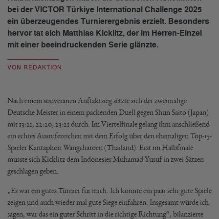
bei der VICTOR Türkiye International Challenge 2025
ein überzeugendes Turnierergebnis erzielt. Besonders
hervor tat sich Matthias Kicklitz, der im Herren-Einzel
mit einer beeindruckenden Serie glänzte.
VON REDAKTION
Nach einem souveränen Auftaktsieg setzte sich der zweimalige
Deutsche Meister in einem packenden Duell gegen Shun Saito (Japan)
mit 13:21, 22:20, 23:21 durch. Im Viertelfinale gelang ihm anschließend
ein echtes Ausrufezeichen mit dem Erfolg über den ehemaligen Top-15-
Spieler Kantaphon Wangcharoen (Thailand). Erst im Halbfinale
musste sich Kicklitz dem Indonesier Muhamad Yusuf in zwei Sätzen
geschlagen geben.
„Es war ein gutes Turnier für mich. Ich konnte ein paar sehr gute Spiele
zeigen und auch wieder mal gute Siege einfahren. Insgesamt würde ich
sagen, war das ein guter Schritt in die richtige Richtung“, bilanzierte