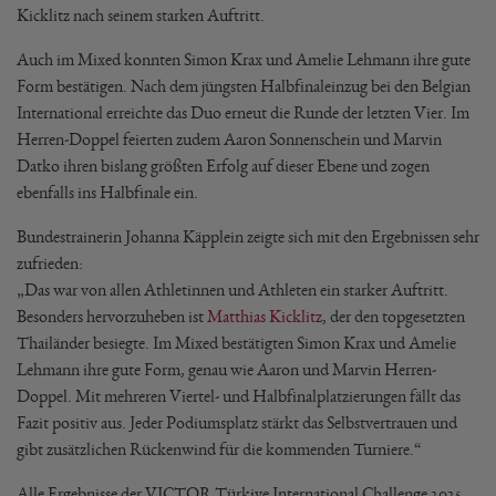
Kicklitz nach seinem starken Auftritt.
Auch im Mixed konnten Simon Krax und Amelie Lehmann ihre gute
Form bestätigen. Nach dem jüngsten Halbfinaleinzug bei den Belgian
International erreichte das Duo erneut die Runde der letzten Vier. Im
Herren-Doppel feierten zudem Aaron Sonnenschein und Marvin
Datko ihren bislang größten Erfolg auf dieser Ebene und zogen
ebenfalls ins Halbfinale ein.
Bundestrainerin Johanna Käpplein zeigte sich mit den Ergebnissen sehr
zufrieden:
„Das war von allen Athletinnen und Athleten ein starker Auftritt.
Besonders hervorzuheben ist
Matthias Kicklitz
, der den topgesetzten
Thailänder besiegte. Im Mixed bestätigten Simon Krax und Amelie
Lehmann ihre gute Form, genau wie Aaron und Marvin Herren-
Doppel. Mit mehreren Viertel- und Halbfinalplatzierungen fällt das
Fazit positiv aus. Jeder Podiumsplatz stärkt das Selbstvertrauen und
gibt zusätzlichen Rückenwind für die kommenden Turniere.“
Alle Ergebnisse der VICTOR Türkiye International Challenge 2025