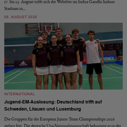
17. bis 23. August trifft sich die Weltelite im Indira Gandhi Indoor
de
Stadium in…
si
06. AUGUST 2026
30
INTERNATIONAL
I
Jugend-EM-Auslosung: Deutschland trifft auf
B
Schweden, Litauen und Luxemburg
S
Die Gruppen für die European Junior Team Championships 2026
De
stehen fest. Die deutsche U19-Nationalmannschaft bekommt es in der
ve