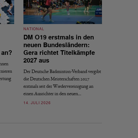
NATIONAL
DM O19 erstmals in den
NATIONAL
neuen Bundesländern:
DBV tritt d
 an?
Gera richtet Titelkämpfe
Internat gG
2027 aus
innen
Der DBV ist nach 
rnieren
Der Deutsche Badminton-Verband vergibt
Entscheidungsproze
ertung
die Deutschen Meisterschaften 2027
gGmbH beigetreten
erstmals seit der Wiedervereinigung an
09. JULI 2026
einen Ausrichter in den neuen…
14. JULI 2026