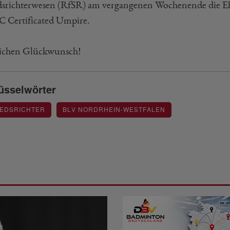
dsrichterwesen (RfSR) am vergangenen Wochenende die Eh
EC Certificated Umpire.
ichen Glückwunsch!
üsselwörter
IEDSRICHTER
BLV NORDRHEIN-WESTFALEN