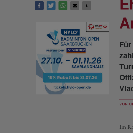
E
A
Für
zah
Tur
Off
Vla
VON U
Im Ra