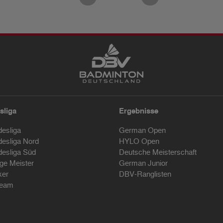
sliga
Ergebnisse
desliga
German Open
desliga Nord
HYLO Open
desliga Süd
Deutsche Meisterschaft
ige Meister
German Junior
ker
DBV-Ranglisten
ream