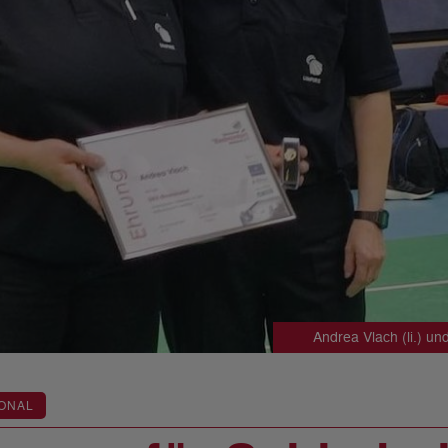
Andrea Vlach (li.) u
ONAL