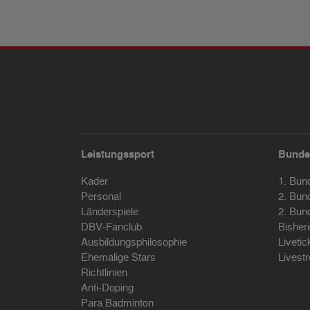
Leistungssport
Bunde
Kader
1. Bun
Personal
2. Bun
Länderspiele
2. Bun
DBV-Fanclub
Bisher
Ausbildungsphilosophie
Livetic
Ehemalige Stars
Livest
Richtlinien
Anti-Doping
Para Badminton