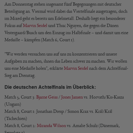
Am Donnerstag stehen insgesamt fünf Begegnungen mit deutscher
Beteiligung an. Viermal wird dabei das Viertelfinale ausgetragen, doch
im Mixed geht es bereits um Edelmetall. Deshalb liegt ein besonderer
Fokus auf
Marvin Seidel
und Thuc Nguyen, die gegen die Dänen
Vestergaard/Busch um den Einzug ins Halbfinale – und damit um eine
Medaille – kämpfen (Match 6, Court 1).
"Wir werden versuchen uns auf uns zu konzentrieren und unsere
Aufgaben zu machen, ihnen das Leben schwer zu machen. Wir wollen
uns eine Medaille holen", erklärte
Marvin Seidel
nach dem Achtelfinal-
Sieg am Dienstag.
Die deutschen Achtelfinals im Überblick:
Match 5, Court 3:
Bjarne Geiss
/
Jones Jansen
vs. Horvath/Kis-Kasza
(Ungarn)
Match 8, Court 1: Jonathan Dresp / Simon Krax vs. Král/Král
(Tschechien)
Match 8, Court 2:
Miranda Wilson
vs. Amalie Schulz (Dänemark,
Setzplatz 7)