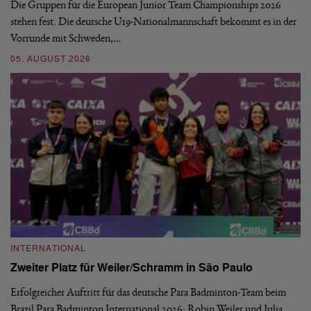
Die Gruppen für die European Junior Team Championships 2026
De
stehen fest. Die deutsche U19-Nationalmannschaft bekommt es in der
ve
Vorrunde mit Schweden,…
gr
05. AUGUST 2026
03
INTERNATIONAL
I
Zweiter Platz für Weiler/Schramm in São Paulo
D
Erfolgreicher Auftritt für das deutsche Para Badminton-Team beim
Di
Brazil Para Badminton International 2026: Robin Weiler und Julia
de