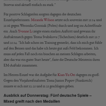
Stoevas sind aktuell einfach zu stark."
Für positive Schlagzeilen sorgten dagegen die deutschen
Einzelspielerinnen:
Miranda Wilson
setzte sich souverän mit 21:14 und
21:16 gegen Weronika Gorniak (Polen) durch und zog ins Achtelfinale
ein. Auch
Yvonne Li
zeigte einen starken Auftritt und gewann ihr
Auftaktmatch gegen Teresa Svabikova (Tschechien) deutlich mit 21:7
und 21:14. "Ich hab schon im Training gemerkt, dass ich mich gut fühle
auf den Beinen und das habe ich heute gut aufs Feld bekommen. Ich
muss auf jeden Fall noch ein bisschen an meinen Schlägen arbeiten,
aber das war ein guter Start heute", faste die Deutsche Meisterin ihren
EM-Auftakt zusammen.
Im Herren-Einzel war die Aufgabe für
Kian-Yu Oei
dagegen zu groß:
Gegen den Vorjahresfinalisten Toma Junior Popov (Frankreich)
musste er sich mit 12:21 und 11:21 geschlagen geben.
Ausblick auf Donnerstag: Fünf deutsche Spiele –
Mixed greift nach den Medaillen