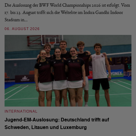
d
Die Auslosung der BWF World Championships 2026 ist erfolgt. Vom
Hi
17. bis 23. August trifft sich die Weltelite im Indira Gandhi Indoor
de
Stadium in…
si
06. AUGUST 2026
30
INTERNATIONAL
I
Jugend-EM-Auslosung: Deutschland trifft auf
B
Schweden, Litauen und Luxemburg
S