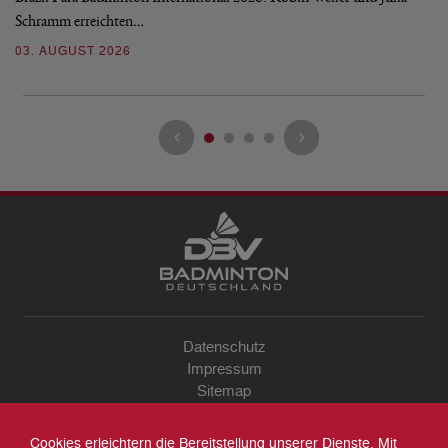
Schramm erreichten…
Gl
03. AUGUST 2026
28
Datenschutz
Impressum
Sitemap
Kontakt
Archiv
Cookies erleichtern die Bereitstellung unserer Dienste. Mit