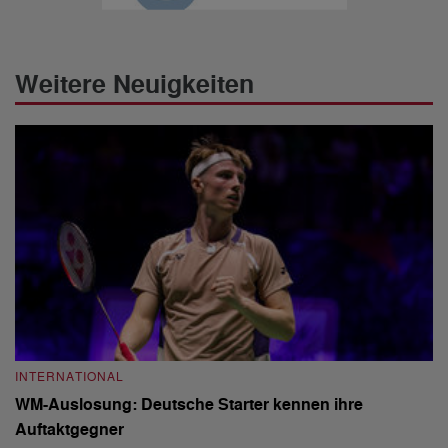
Weitere Neuigkeiten
INTERNATIONAL
I
WM-Auslosung: Deutsche Starter kennen ihre
B
Auftaktgegner
U