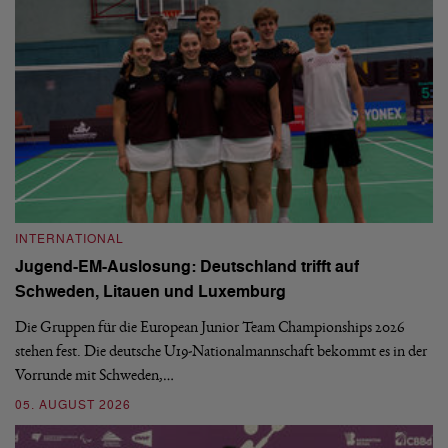
INTERNATIONAL
I
Jugend-EM-Auslosung: Deutschland trifft auf
B
Schweden, Litauen und Luxemburg
S
Die Gruppen für die European Junior Team Championships 2026
De
stehen fest. Die deutsche U19-Nationalmannschaft bekommt es in der
ve
Vorrunde mit Schweden,…
gr
05. AUGUST 2026
03