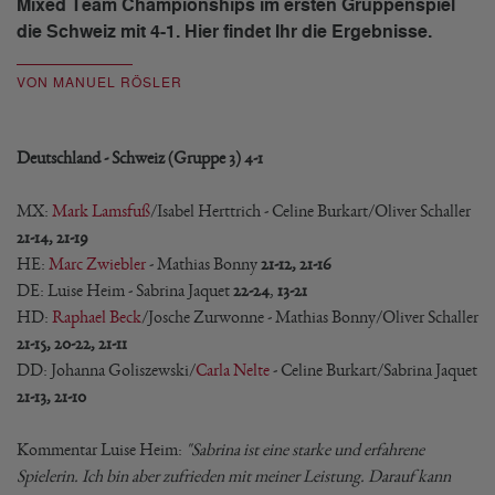
Mixed Team Championships im ersten Gruppenspiel
die Schweiz mit 4-1. Hier findet Ihr die Ergebnisse.
VON MANUEL RÖSLER
Deutschland - Schweiz (Gruppe 3) 4-1
MX:
Mark Lamsfuß
/Isabel Herttrich - Celine Burkart/Oliver Schaller
21-14, 21-19
HE:
Marc Zwiebler
- Mathias Bonny
21-12, 21-16
DE: Luise Heim - Sabrina Jaquet
22-24
,
13-21
HD:
Raphael Beck
/Josche Zurwonne - Mathias Bonny/Oliver Schaller
21-15, 20-22, 21-11
DD: Johanna Goliszewski/
Carla Nelte
- Celine Burkart/Sabrina Jaquet
21-13, 21-10
Kommentar Luise Heim:
"Sabrina ist eine starke und erfahrene
Spielerin. Ich bin aber zufrieden mit meiner Leistung. Darauf kann