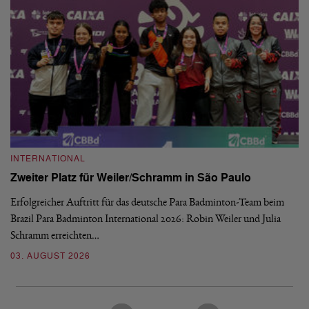
INTERNATIONAL
I
Zweiter Platz für Weiler/Schramm in São Paulo
D
Erfolgreicher Auftritt für das deutsche Para Badminton-Team beim
Di
Brazil Para Badminton International 2026: Robin Weiler und Julia
de
Schramm erreichten…
Gl
03. AUGUST 2026
28