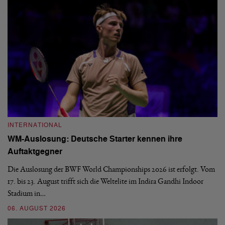
INTERNATIONAL
I
WM-Auslosung: Deutsche Starter kennen ihre
B
Auftaktgegner
U
d
Die Auslosung der BWF World Championships 2026 ist erfolgt. Vom
Hi
17. bis 23. August trifft sich die Weltelite im Indira Gandhi Indoor
de
Stadium in…
si
06. AUGUST 2026
30