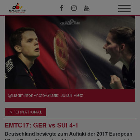
@BadmintonPhoto/Grafik: Julian Pletz
INTERNATIONAL
EMTC17: GER vs SUI 4-1
Deutschland besiegte zum Auftakt der 2017 European