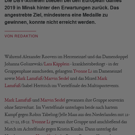
Die DBV-Athleten blieben bei den European Games
2019 in Minsk hinter den Erwartungen zurück. Das
angestrebte Ziel, mindestens eine Medaille zu
gewinnen, konnte nicht erreicht werden.
VON REDAKTION
Während Alexander Roovers im Herreneinzel und das Damendoppel
Johanna Goliszewski/
Lara Käpplein
- krankheitsbedingt - in der
Gruppenphase ausschieden, gelangten
Yvonne Li
im Dameneinzel
sowie
Mark Lamsfuß
/
Marvin Seidel
und das Mixed
Mark
Lamsfuß
/Isabel Herttrich ins Viertelfinale des Multisportevents.
Mark Lamsfuß
und
Marvin Seidel
gewannen ihre Gruppe souverän
ohne Satzverlust. Im Viertelfinale unterlagen beide nach hartem
Kampf gegen Robin Tabeling/Jelle Maas aus den Niederlanden mit 21-
16, 17-21, 18-21.
Yvonne Li
gewann ihre Gruppe und anschließend das
Match im Achtelfinale gegen Kristin Kuuba. Dann unterlag die