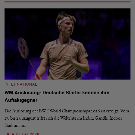
INTERNATIONAL
I
WM-Auslosung: Deutsche Starter kennen ihre
B
Auftaktgegner
U
d
Die Auslosung der BWF World Championships 2026 ist erfolgt. Vom
Hi
17. bis 23. August trifft sich die Weltelite im Indira Gandhi Indoor
de
Stadium in…
si
06. AUGUST 2026
30