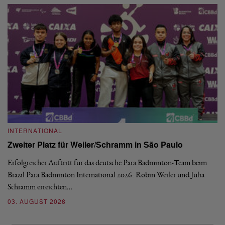
INTERNATIONAL
I
Zweiter Platz für Weiler/Schramm in São Paulo
D
Erfolgreicher Auftritt für das deutsche Para Badminton-Team beim
Di
Brazil Para Badminton International 2026: Robin Weiler und Julia
de
Schramm erreichten…
Gl
03. AUGUST 2026
28