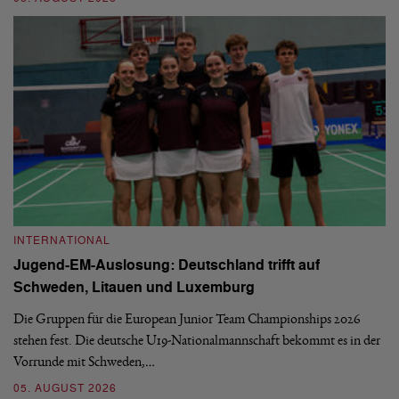
INTERNATIONAL
I
Jugend-EM-Auslosung: Deutschland trifft auf
B
Schweden, Litauen und Luxemburg
S
Die Gruppen für die European Junior Team Championships 2026
De
stehen fest. Die deutsche U19-Nationalmannschaft bekommt es in der
ve
Vorrunde mit Schweden,…
gr
05. AUGUST 2026
03