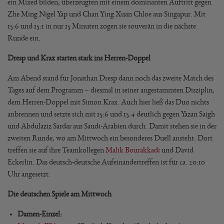
ein Mixed bilden, überzeugten mit einem dominanten Auftritt gegen
Zhe Ming Nigel Yap und Chan Ying Xuan Chloe aus Singapur. Mit
15:6 und 15:1 in nur 15 Minuten zogen sie souverän in die nächste
Runde ein.
Dresp und Krax starten stark ins Herren-Doppel
Am Abend stand für Jonathan Dresp dann noch das zweite Match des
Tages auf dem Programm – diesmal in seiner angestammten Disziplin,
dem Herren-Doppel mit Simon Krax. Auch hier ließ das Duo nichts
anbrennen und setzte sich mit 15:6 und 15:4 deutlich gegen Yazan Saigh
und Abdulaziz Sardar aus Saudi-Arabien durch. Damit stehen sie in der
zweiten Runde, wo am Mittwoch ein besonderes Duell ansteht: Dort
treffen sie auf ihre Teamkollegen
Malik Bourakkadi
und David
Eckerlin. Das deutsch-deutsche Aufeinandertreffen ist für ca. 20:10
Uhr angesetzt.
Die deutschen Spiele am Mittwoch
Damen-Einzel: