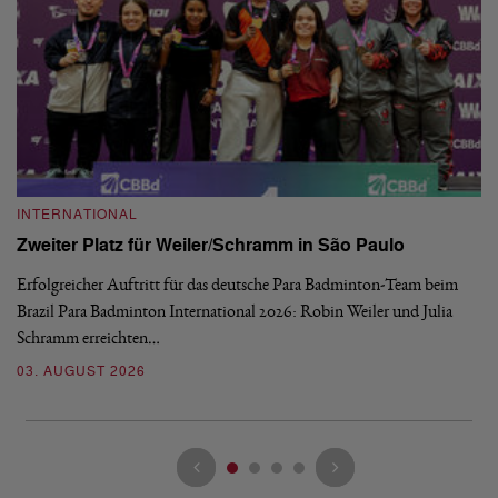
INTERNATIONAL
I
Zweiter Platz für Weiler/Schramm in São Paulo
D
Erfolgreicher Auftritt für das deutsche Para Badminton-Team beim
Di
Brazil Para Badminton International 2026: Robin Weiler und Julia
de
Schramm erreichten…
Gl
03. AUGUST 2026
28