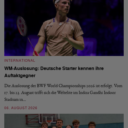
INTERNATIONAL
I
WM-Auslosung: Deutsche Starter kennen ihre
B
Auftaktgegner
U
d
Die Auslosung der BWF World Championships 2026 ist erfolgt. Vom
Hi
17. bis 23. August trifft sich die Weltelite im Indira Gandhi Indoor
de
Stadium in…
si
06. AUGUST 2026
30