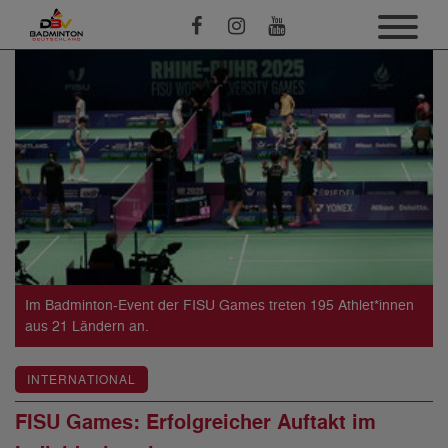
Im Badminton-Event der FISU Games treten 195 Athlet*innen
aus 21 Ländern an.
INTERNATIONAL
FISU Games: Erfolgreicher Auftakt im