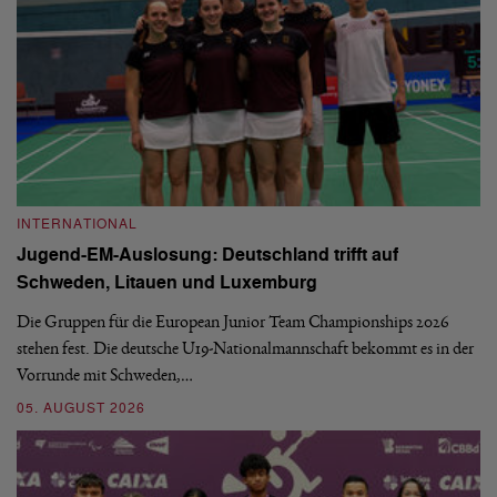
INTERNATIONAL
I
Jugend-EM-Auslosung: Deutschland trifft auf
B
Schweden, Litauen und Luxemburg
S
Die Gruppen für die European Junior Team Championships 2026
De
stehen fest. Die deutsche U19-Nationalmannschaft bekommt es in der
ve
Vorrunde mit Schweden,…
gr
05. AUGUST 2026
03