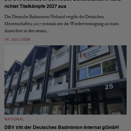
Mi
richtet Titelkämpfe 2027 aus
Mo
de
Der Deutsche Badminton-Verband vergibt die Deutschen
Meisterschaften 2027 erstmals seit der Wiedervereinigung an einen
08
Ausrichter in den neuen…
14. JULI 2026
N
S
NATIONAL
H
DBV tritt der Deutsches Badminton-Internat gGmbH
De