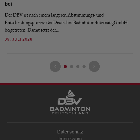
bei
Ze
Bu
Der DBV ist nach einem längeren Abstimmungs- und
Entscheidungsprozess der Deutsches Badminton-Internat gGmbH
07
beigetreten. Damit setzt der…
09. JULI 2026
Datenschutz
Impressum