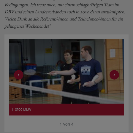
Bedingungen. Ich freue mich, mit einem schlagkräftigen Team im
DBV und seinen Landesverbänden auch in 2020 daran anzuknüpfen.
Vielen Dank an alle Referent/-innen und Teilnehmer/-innen für ein
gelungenes Wochenende!"
Foto: DBV
Fo
1
von
4