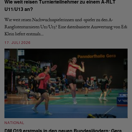
Wie weit reisen Turnierteilnehmer zu einem A-RLT
S
U11/U13 an?
De
nä
Wie weit reisen Nachwuchsspielerinnen und -spieler zu den A-
ei
-
Ranglistenturnieren U11/U13? Eine datenbasierte Auswertung von Edi
Klein liefert erstmals…
09
17. JULI 2026
N
NATIONAL
E
DM O19 erstmals in den neuen Bundesländern: Gera