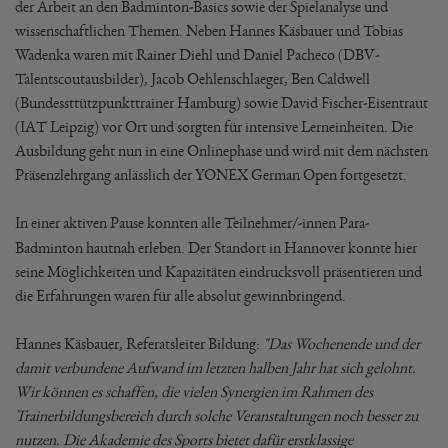
der Arbeit an den Badminton-Basics sowie der Spielanalyse und
wissenschaftlichen Themen. Neben Hannes Käsbauer und Tobias
Wadenka waren mit Rainer Diehl und Daniel Pacheco (DBV-
Talentscoutausbilder), Jacob Oehlenschlaeger, Ben Caldwell
(Bundessttützpunkttrainer Hamburg) sowie David Fischer-Eisentraut
(IAT Leipzig) vor Ort und sorgten für intensive Lerneinheiten. Die
Ausbildung geht nun in eine Onlinephase und wird mit dem nächsten
Präsenzlehrgang anlässlich der YONEX German Open fortgesetzt.
In einer aktiven Pause konnten alle Teilnehmer/-innen Para-
Badminton hautnah erleben. Der Standort in Hannover konnte hier
seine Möglichkeiten und Kapazitäten eindrucksvoll präsentieren und
die Erfahrungen waren für alle absolut gewinnbringend.
Hannes Käsbauer, Referatsleiter Bildung:
"Das Wochenende und der
damit verbundene Aufwand im letzten halben Jahr hat sich gelohnt.
Wir können es schaffen, die vielen Synergien im Rahmen des
Trainerbildungsbereich durch solche Veranstaltungen noch besser zu
nutzen. Die Akademie des Sports bietet dafür erstklassige