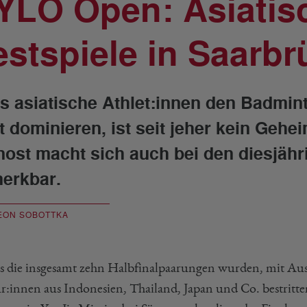
YLO Open: Asiatis
estspiele in Saarb
s asiatische Athlet:innen den Badmin
t dominieren, ist seit jeher kein Geh
nost macht sich auch bei den diesjäh
erkbar.
EON SOBOTTKA
ts die insgesamt zehn Halbfinalpaarungen wurden, mit Au
r:innen aus Indonesien, Thailand, Japan und Co. bestritten