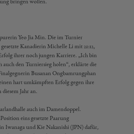
flung bringen wollen.
apurerin Yeo Jia Min. Die im Turnier
gesetzte Kanadierin Michelle Li mit 21:12,
 Erfolg ihrer noch jungen Karriere. „Ich bin
ch auch den Turniersieg holen“, erklärte die
re Finalgegnerin Busanan Ongbamrungphan
e einen hart umkämpften Erfolg gegen ihre
 diesem Jahr an.
Saarlandhalle auch im Damendoppel.
osition eins gesetzte Paarung
in Iwanaga und Kie Nakanishi (JPN) dafür,