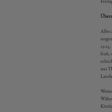
Freit
Überr
Alles
ungese
23:25,
froh, 
erlei
aus T
Lands
Weite
Währe
Kitit