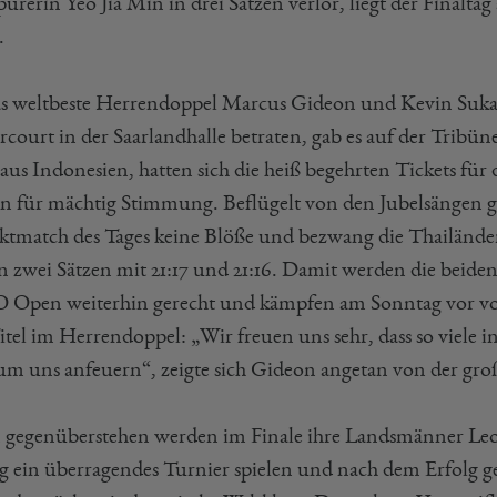
urerin Yeo Jia Min in drei Sätzen verlor, liegt der Finalta
.
as weltbeste Herrendoppel Marcus Gideon und Kevin Su
rcourt in der Saarlandhalle betraten, gab es auf der Tribün
aus Indonesien, hatten sich die heiß begehrten Tickets für
en für mächtig Stimmung. Beflügelt von den Jubelsängen
ktmatch des Tages keine Blöße und bezwang die Thailän
in zwei Sätzen mit 21:17 und 21:16. Damit werden die beiden
Open weiterhin gerecht und kämpfen am Sonntag vor vora
itel im Herrendoppel: „Wir freuen uns sehr, dass so viele
 um uns anfeuern“, zeigte sich Gideon angetan von der gr
 gegenüberstehen werden im Finale ihre Landsmänner Leo
ng ein überragendes Turnier spielen und nach dem Erfolg 