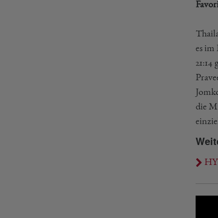
Favor
Thail
es im
21:14
Prave
Jomko
die Mi
einzi
Weit
HYL