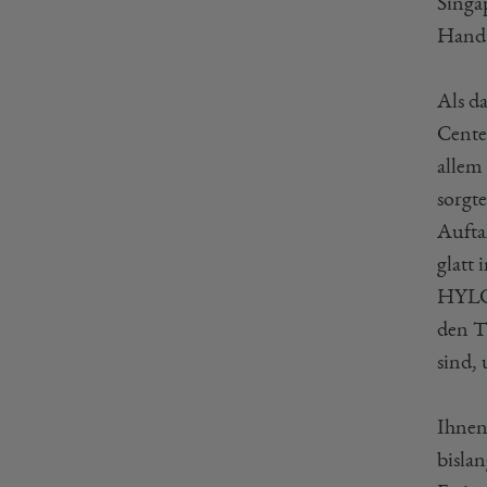
Singap
Hand
Als d
Cente
allem 
sorgt
Aufta
glatt 
HYLO 
den T
sind,
Ihnen
bisla