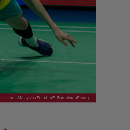
ii Jia aus Malaysia (Foto/LIVE: BadmintonPhoto).