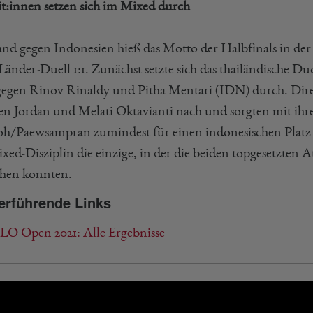
it:innen setzen sich im Mixed durch
and gegen Indonesien hieß das Motto der Halbfinals in de
 Länder-Duell 1:1. Zunächst setzte sich das thailändische 
 gegen Rinov Rinaldy und Pitha Mentari (IDN) durch. Dire
en Jordan und Melati Oktavianti nach und sorgten mit ihr
h/Paewsampran zumindest für einen indonesischen Platz i
xed-Disziplin die einzige, in der die beiden topgesetzten A
ehen konnten.
erführende Links
O Open 2021: Alle Ergebnisse