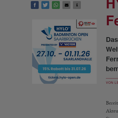
H
F
Das
Wel
Fer
bem
VON L
Berei
Akteu