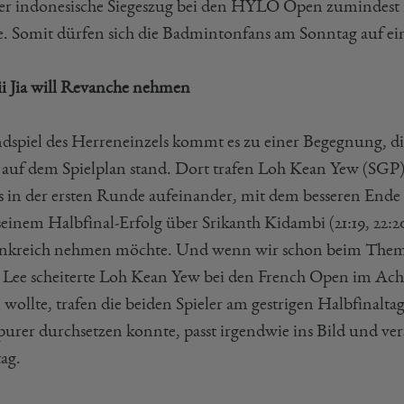
der indonesische Siegeszug bei den HYLO Open zumindest 
. Somit dürfen sich die Badmintonfans am Sonntag auf ein 
ii Jia will Revanche nehmen
dspiel des Herreneinzels kommt es zu einer Begegnung, die
auf dem Spielplan stand. Dort trafen Loh Kean Yew (SGP) u
ts in der ersten Runde aufeinander, mit dem besseren Ende f
seinem Halbfinal-Erfolg über Srikanth Kidambi (21:19, 22:2
ankreich nehmen möchte. Und wenn wir schon beim Thema
 Lee scheiterte Loh Kean Yew bei den French Open im Acht
 wollte, trafen die beiden Spieler am gestrigen Halbfinalta
purer durchsetzen konnte, passt irgendwie ins Bild und ve
ag.