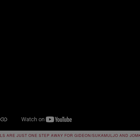
ALS ARE JUST ONE STEP AWAY FOR GIDEON/SUKAMULJO AND JOM