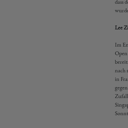
dass 
wurde
Lee Z
Im En
Open 
berei
nach 
in Fr
gegen
Zufall
Singa
Sonnt