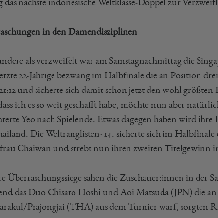
ag das nächste indonesische Weltklasse-Doppel zur Verzwei
aschungen in den Damendisziplinen
 andere als verzweifelt war am Samstagnachmittag die Sing
tzte 22-Jährige bezwang im Halbfinale die an Position drei 
 21:12 und sicherte sich damit schon jetzt den wohl größten
dass ich es so weit geschafft habe, möchte nun aber natürli
chterte Yeo nach Spielende. Etwas dagegen haben wird ih
hailand. Die Weltranglisten- 14. sicherte sich im Halbfinal
frau Chaiwan und strebt nun ihren zweiten Titelgewinn in
re Überraschungssiege sahen die Zuschauer:innen in der 
nd das Duo Chisato Hoshi und Aoi Matsuda (JPN) die an P
harakul/Prajongjai (THA) aus dem Turnier warf, sorgten R