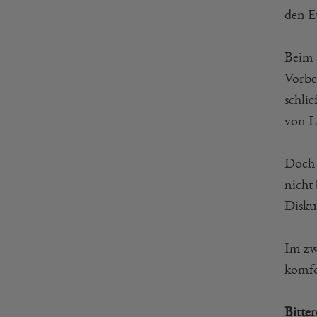
den E
Beim S
Vorbe
schli
von L
Doch 
nicht
Disku
Im zw
komfo
Bitte