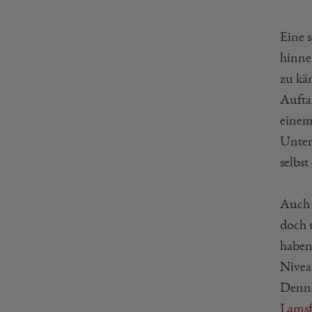
Eine 
hinne
zu kä
Aufta
einem 
Unter
selbst
Auch 
doch 
haben 
Nivea
Denno
Lams