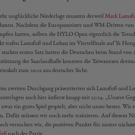
sehr unglückliche Niederlage mussten derweil
Mark Lamsf
hmen. Nachdem die Europameister und WM-Dritten von 2
mpfen hatten, sollten die HYLO Open eigentlich die Tre
kt trafen Lamsfuß und Lohau im Viertelfinale auf Ye Hon
starken ersten Satz hatten die Deutschen beim Stand von 20
stützung der Saarlandhalle konnten die Taiwanesen dreima
 einskalt zum 20:22 aus deutscher Sicht.
im zweiten Durchgang präsentierten sich Lamsfuß und Lohau
unterlagen auch hier äußerst knapp mit 22:24. „Unsere Gegn
zwar ein gutes Spiel gespielt, aber nicht unser bestes. Wir 
u. Dafür müssen wir noch mehr trainieren. Auf diesem Nivea
ch versuchen wir, die positiven Punkte für unsere nächs
fuß
nach der Partie.