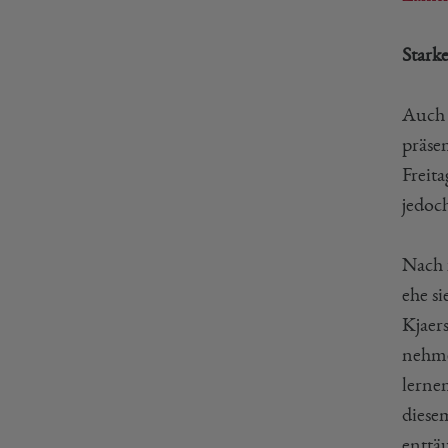
Stark
Auch 
präse
Freita
jedoc
Nach 
ehe s
Kjaers
nehmen
lerne
diese
enttä