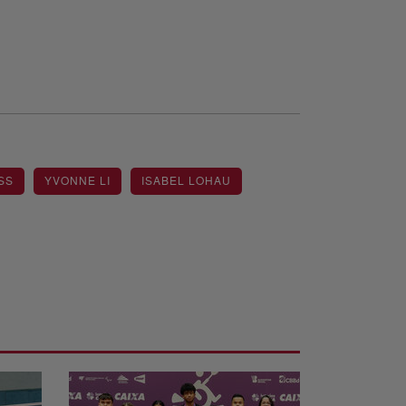
S
YVONNE LI
ISABEL LOHAU