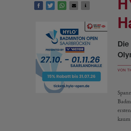
H
H
Die
Oly
VON T
Spann
Badmi
erste
kaum 