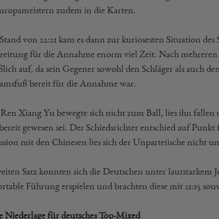
uropameistern zudem in die Karten.
tand von 22:21 kam es dann zur kuriosesten Situation des S
reitung für die Annahme enorm viel Zeit. Nach mehrere
eßlich auf, da sein Gegener sowohl den Schläger als auch de
amsfuß bereit für die Annahme war.
Ren Xiang Yu bewegte sich nicht zum Ball, lies ihn fallen
 bereit gewesen sei. Der Schiedsrichter entschied auf Punk
ssion mit den Chinesen lies sich der Unparteiische nicht
eiten Satz konnten sich die Deutschen unter lautstarkem Ju
rtable Führung erspielen und brachten diese mit 21:15 souv
re Niederlage für deutsches Top-Mixed