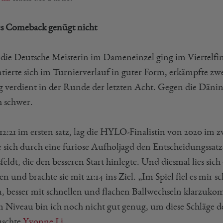
es Comeback genügt nicht
die Deutsche Meisterin im Dameneinzel ging im Viertelf
ntierte sich im Turnierverlauf in guter Form, erkämpfte zw
g verdient in der Runde der letzten Acht. Gegen die Dänin 
h schwer.
12:21 im ersten satz, lag die HYLO-Finalistin von 2020 im
ie sich durch eine furiose Aufholjagd den Entscheidungssat
feldt, die den besseren Start hinlegte. Und diesmal lies si
 und brachte sie mit 21:14 ins Ziel. „Im Spiel fiel es mir s
n, besser mit schnellen und flachen Ballwechseln klarzuk
m Niveau bin ich noch nicht gut genug, um diese Schläge de
uschte
Yvonne Li
.