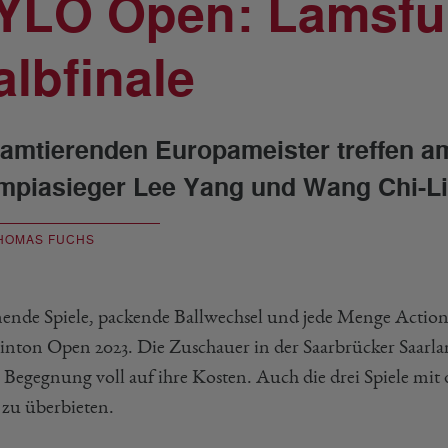
YLO Open: Lamsfuß
albfinale
 amtierenden Europameister treffen a
mpiasieger Lee Yang und Wang Chi-Li
HOMAS FUCHS
ende Spiele, packende Ballwechsel und jede Menge Action
nton Open 2023. Die Zuschauer in der Saarbrücker Saarla
n Begegnung voll auf ihre Kosten. Auch die drei Spiele mi
zu überbieten.