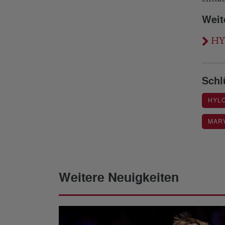
Weit
HYL
Schl
HYL
MARV
Weitere Neuigkeiten