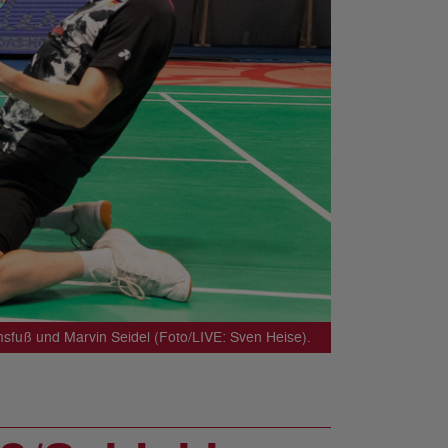
msfuß und Marvin Seidel (Foto/LIVE: Sven Heise).