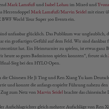
end
Mark Lamsfuß
und
Isabel Lohau
im Mixed und
Yvonn
as Herrendoppel
Mark Lamsfuß
/
Marvin Seidel
mit einer ü
BWF World Tour Super 300 Events ein.
sind unfassbar glücklich. Das Publikum war unglaublich, d
war ein großartiges Gefühl auf dem Feld. Wir sind dankbar
terstützt hat. Ein Heimturnier zu spielen, ist etwas ganz 
wir heute so gutes Badminton spielen konnten“, freute sich
elfinal-Sieg bei den HYLO Open.
 die Chinesen He Ji Ting und Ren Xiang Yu kam Deutschl
artie und konnte die anfangs erspielte Führung nahezu den
e Zug zum Netz von
Marvin Seidel
brachte das chinesische
der Aufschlagrichter gleich mehrere Aufschläge von Ren Xia