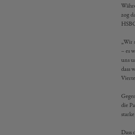
Währ
zog d
HSBC 
„Wir 
– es 
uns un
dass 
Viert
Gegen
die P
stark
Dass 