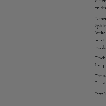
diese
zu de
Neben
Spiele
Weltel
an vi
wiede
Doch 
kämpf
Die n
Event
Jetzt