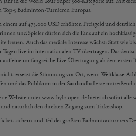
m Jahr in die World Tour Super 500-Kategorie auf. Mit die
n Top-5 Badminton-Turnieren Europas.
 einem auf 475.000 USD erhöhten Preisgeld und deutlich 
rinnen und Spieler dürfen sich die Fans auf ein hochklassi
ite freuen. Auch das mediale Interesse wächst: Statt wie bi
er Tagen live im internationalen TV übertragen. Das deuts
r auf eine umfangreiche Live-Übertragung ab dem ersten T
nichts ersetzt die Stimmung vor Ort, wenn Weltklasse-At
en und das Publikum in der Saarlandhalle sie mitreißend u
eue Website unter www.hylo-open.de bietet ab sofort alle
 und natürlich den direkten Zugang zum Ticketshop.
 Tickets sichern und Teil des größten Badmintonturniers D