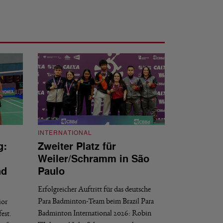
INTERNATIONAL
g:
Zweiter Platz für
INTERNATIONAL
Weiler/Schramm in São
Bronze für 
nd
Paulo
den Europea
Erfolgreicher Auftritt für das deutsche
Historischer Erfol
Para Badminton-Team beim Brazil Para
ior
Bei den European U
Badminton International 2026: Robin
est.
Salerno sicherte sic