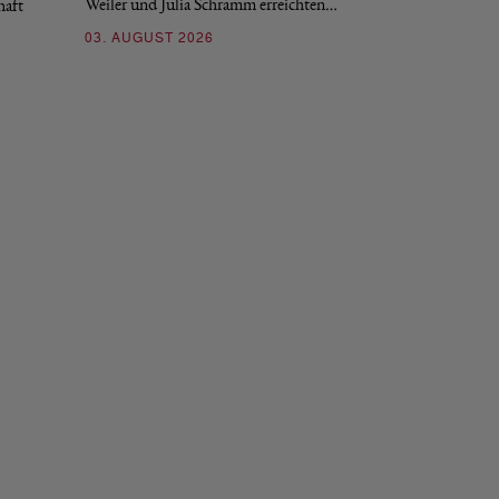
Weiler und Julia Schramm erreichten…
haft
30. JULI 2026
03. AUGUST 2026