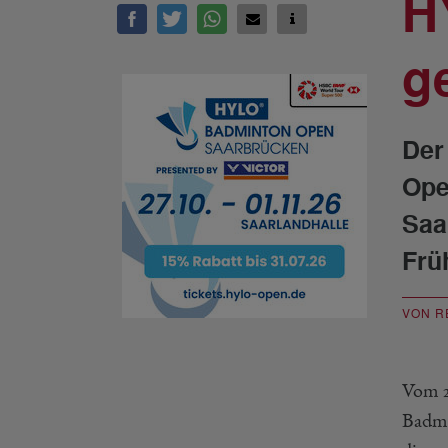
H
g
Der
Ope
Saa
Frü
VON R
Vom 2
Badmi