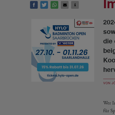
I
202
sow
die
bei
Koo
her
VON J
Wer I
für S