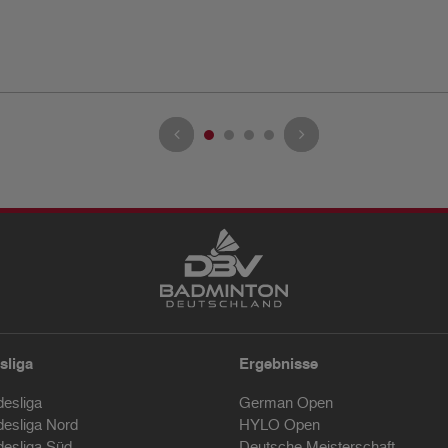
sliga
Ergebnisse
desliga
German Open
desliga Nord
HYLO Open
desliga Süd
Deutsche Meisterschaft