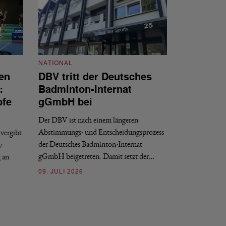
NATIONAL
en
DBV tritt der Deutsches
NATIONAL
:
Badminton-Internat
Stellenauss
pfe
gGmbH bei
Sportdirekt
Der DBV ist nach einem längeren
Der Deutsche Badm
Abstimmungs- und Entscheidungsprozess
vergibt
nächstmöglichen Ze
der Deutsches Badminton-Internat
7
beziehungsweise e
gGmbH beigetreten. Damit setzt der…
g an
09. JULI 2026
09. JULI 2026