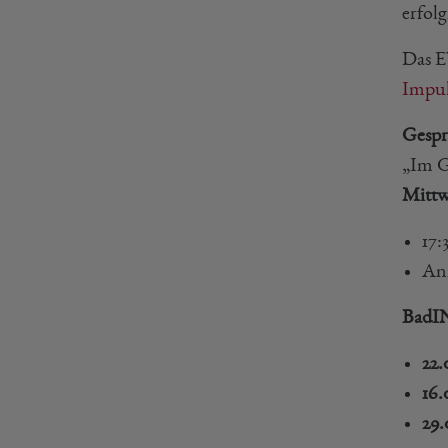
erfol
Das EV
Impul
Gespr
„Im G
Mittw
17:
An
BadIN
22.
16.
29.