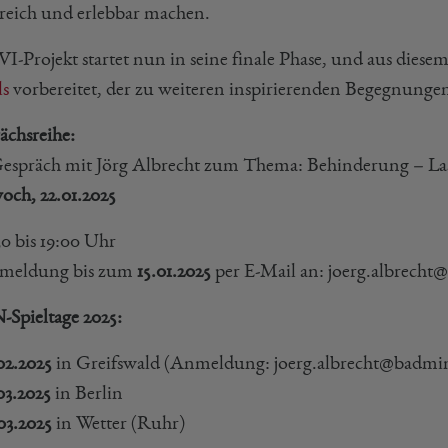
greich und erlebbar machen.
I-Projekt startet nun in seine finale Phase, und aus diesem
s
vorbereitet, der zu weiteren inspirierenden Begegnungen
ächsreihe:
espräch mit Jörg Albrecht zum Thema: Behinderung – Las
och, 22.01.2025
30 bis 19:00 Uhr
meldung bis zum
15.01.2025
per E-Mail an: joerg.albrech
-Spieltage 2025:
02.2025
in Greifswald (Anmeldung: joerg.albrecht@badmi
03.2025
in Berlin
03.2025
in Wetter (Ruhr)