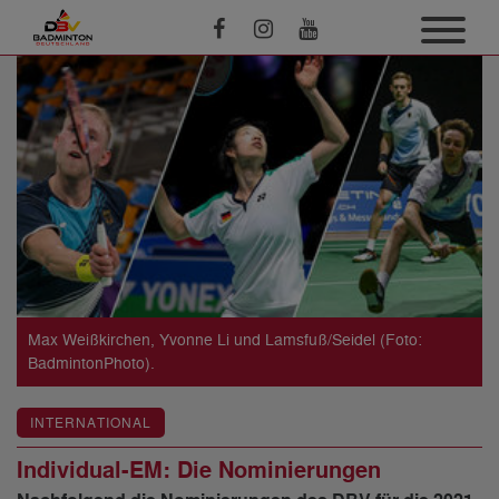
Max Weißkirchen, Yvonne Li und Lamsfuß/Seidel (Foto:
BadmintonPhoto).
INTERNATIONAL
Individual-EM: Die Nominierungen