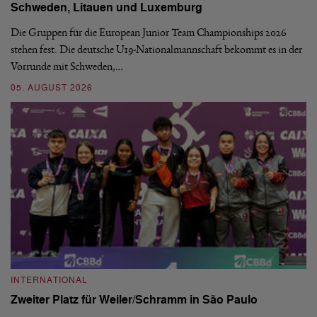
Schweden, Litauen und Luxemburg
S
Die Gruppen für die European Junior Team Championships 2026
De
stehen fest. Die deutsche U19-Nationalmannschaft bekommt es in der
ve
Vorrunde mit Schweden,…
gr
05. AUGUST 2026
03
INTERNATIONAL
I
Zweiter Platz für Weiler/Schramm in São Paulo
D