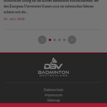
Historischer Erfolg für das Kölner Badminton Hochschulteam: Bei
Me
den European Universities Games 2026 im italienischen Salerno
Tu
sicherte sich die…
ke
30. JULI 2026
23
Datenschutz
Impressum
Sitemap
Kontakt