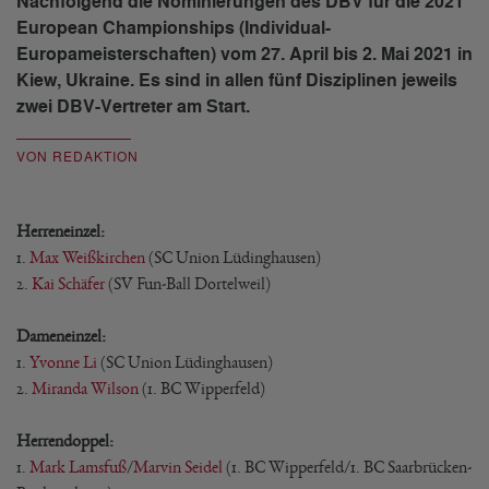
Nachfolgend die Nominierungen des DBV für die 2021
European Championships (Individual-
Europameisterschaften) vom 27. April bis 2. Mai 2021 in
Kiew, Ukraine. Es sind in allen fünf Disziplinen jeweils
zwei DBV-Vertreter am Start.
VON REDAKTION
Herreneinzel:
1.
Max Weißkirchen
(SC Union Lüdinghausen)
2.
Kai Schäfer
(SV Fun-Ball Dortelweil)
Dameneinzel:
1.
Yvonne Li
(SC Union Lüdinghausen)
2.
Miranda Wilson
(1. BC Wipperfeld)
Herrendoppel:
1.
Mark Lamsfuß
/
Marvin Seidel
(1. BC Wipperfeld/1. BC Saarbrücken-