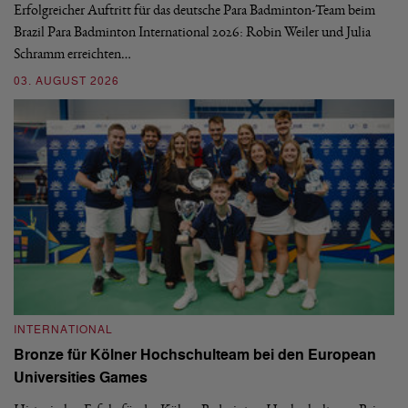
Erfolgreicher Auftritt für das deutsche Para Badminton-Team beim
Di
Brazil Para Badminton International 2026: Robin Weiler und Julia
de
Schramm erreichten…
Gl
03. AUGUST 2026
28
INTERNATIONAL
I
Bronze für Kölner Hochschulteam bei den European
N
Universities Games
i