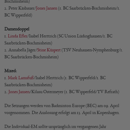
Bischmisheim)
2. Peter Käsbauer/
Jones Jansen
(1. BC Saarbrücken-Bischmisheim/1.
BC Wipperfeld)
Damendoppel
1.
Linda Efler
/Isabel Herttrich (SC Union Lüdinghausen/1. BC
Saarbrücken-Bischmisheim)
2. Annabella Jäger/
Stine Küspert
(TSV Neuhausen-Nymphenburg/1.
BC Saarbrücken-Bischmisheim)
Mixed:
1.
Mark Lamsfuß
/Isabel Herttrich (1. BC Wipperfeld/1. BC
Saarbrücken-Bischmisheim)
2.
Jones Jansen
/Kilasu Ostermeyer (1. BC Wipperfeld/TV Refrath)
Die Setzungen werden von Badminton Europe (BEC) am 09. April
vorgenommen. Die Auslosung erfolgt am 13. April in Kopenhagen.
Die Individual-EM sollte ursprünglich im vergangenen Jahr