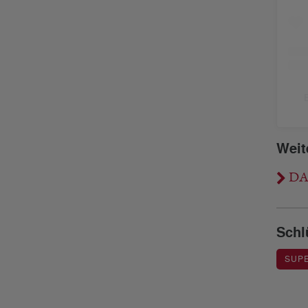
Weit
DAI
Schl
SUPE