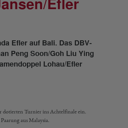
Jansen/Efler
da Efler auf Bali. Das DBV-
han Peng Soon/Goh Liu Ying
 Damendoppel Lohau/Efler
otierten Turnier ins Achtelfinale ein.
 Paarung aus Malaysia.