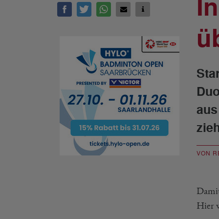
I
ü
Sta
Duo
aus
zieh
VON R
Damit
Hier 