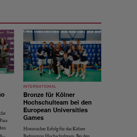
INTERNATIONAL
INTERNATIONAL
ão
Bronze für Kölner
BWF-Kalend
Hochschulteam bei den
Zählweise, 
European Universities
sche
Der Weltverband BW
Games
Para
2028 veröffentlich
bin
Historischer Erfolg für das Kölner
Finals. Zwei grun
en…
Badminton Hochschulteam: Bei den