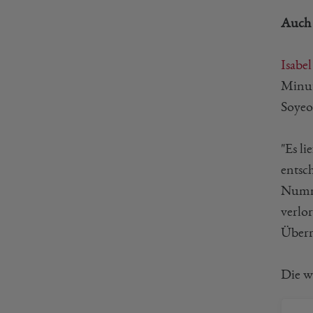
Auch 
Isabe
Minut
Soyeo
"Es li
entsc
Numme
verlo
Überr
Die w