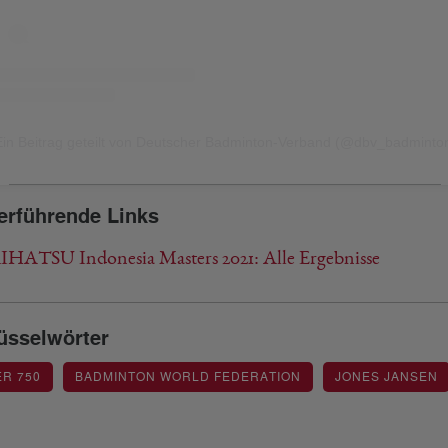
Ein Beitrag geteilt von Deutscher Badminton-Verband (@dbv_badminto
erführende Links
HATSU Indonesia Masters 2021: Alle Ergebnisse
üsselwörter
R 750
BADMINTON WORLD FEDERATION
JONES JANSEN