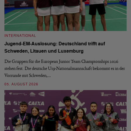
INTERNATIONAL
I
Jugend-EM-Auslosung: Deutschland trifft auf
B
Schweden, Litauen und Luxemburg
S
Die Gruppen für die European Junior Team Championships 2026
De
stehen fest. Die deutsche U19-Nationalmannschaft bekommt es in der
ve
Vorrunde mit Schweden,…
gr
05. AUGUST 2026
03