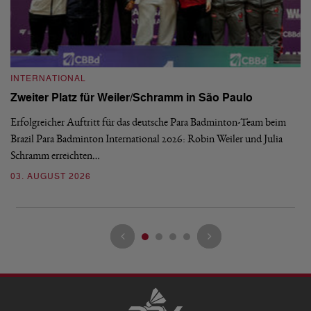
INTERNATIONAL
I
Zweiter Platz für Weiler/Schramm in São Paulo
D
Erfolgreicher Auftritt für das deutsche Para Badminton-Team beim
Di
Brazil Para Badminton International 2026: Robin Weiler und Julia
de
Schramm erreichten…
Gl
03. AUGUST 2026
28