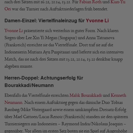
nach drei Sätzen mit 16:21, 21:14, 15:21. Für
Fabian Roth
und
Kian-Yu
Oei
war das Turnier nach Auftaktniederlagen früh beendet.
Damen-Einzel: Viertelfinaleinzug für
Yvonne Li
Yvonne Li
präsentierte sich weiterhin in guter Form. Nach klaren
Siegen über Lee Xin Yi Megan (Singapur) und Anna Tatranova
(Frankreich) erreichte sie das Viertelfinale. Dort traf sie auf die
Indonesierin Mutiara Ayu Puspitasari und lieferte sich ein intensives
Match, das sie nach drei Sätzen mit 15:21, 21:14, 15:21 denkbar knapp
abgeben musste.
Herren-Doppel: Achtungserfolg für
Bourakkadi/Neumann
Ebenfalls das Viertelfinale erreichten
Malik Bourakkadi
und
Kenneth
Neumann
. Nach einem Auftaktsieg gegen das dänische Duo Tobias
Rønbøg/Mike Vestergaard sowie einem umkämpften Dreisatz-Erfolg
über Mael Cattoen/Lucas Renoir (Frankreich) standen sie den späteren
Turniersiegern aus Indonesien – Raymond Indra/Nikolaus Joaquin –
gegenüber. Vor allem im ersten Satz boten sie ein Spiel auf Augenhöhe