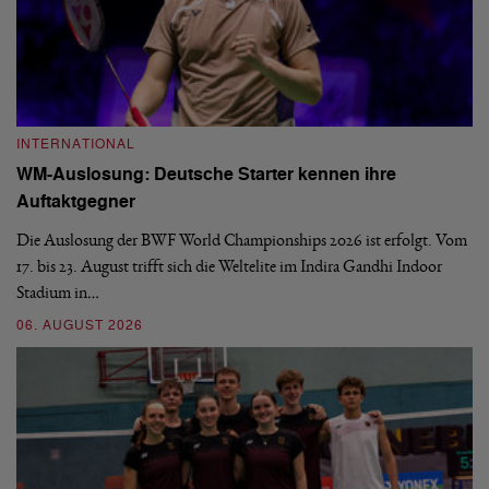
INTERNATIONAL
I
WM-Auslosung: Deutsche Starter kennen ihre
B
Auftaktgegner
U
d
Die Auslosung der BWF World Championships 2026 ist erfolgt. Vom
Hi
17. bis 23. August trifft sich die Weltelite im Indira Gandhi Indoor
de
Stadium in…
si
06. AUGUST 2026
30