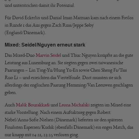
und unterstrichen damit ihr Potenzial.
Für David Eckerlin und Danial Iman Marzuan kam nach einem Freilos
in Runde 1 das Aus gegen Zach Russ/Jeppe Søby
(England/Dänemark).
Mixed: Seidel/Nguyen erneut stark
Das Mixed-Duo
Marvin Seidel
und Thuc Nguyen knüpfte an die gute
Leistung aus Luxemburg an. Sie siegten gegen zwei taiwanesische
Paarungen – Lin Ting-Yu/Hung Yu-En sowie Chen Sheng Fa/Tsai
Ruo Li – und erreichten das Viertelfinale. Dort mussten sie sich
allerdings der englischen Paarung Hemming/Van Leeuwen geschlagen
geben.
Auch
Malik Bourakkadi
und
Leona Michalski
zeigten im Mixed eine
starke Vorstellung. Nach einem Auftaktsieg gegen Robert
Nebel/Anna-Sofie Nielsen (Dänemark) lieferten sie den späteren
Finalisten Espersen/Kudsk (ebenfalls Dänemark) ein enges Match, das
nur knapp mit 14:21, 23:25 verloren ging.