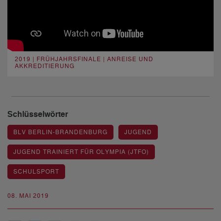
2019 | FRÜHJAHRSFINALE | ANREISE UND
AKKREDITIERUNG
Schlüsselwörter
BLV BERLIN-BRANDENBURG
JUGEND
JUGEND TRAINIERT FÜR OLYMPIA (JTFO)
SCHULSPORT
08. MAI 2019