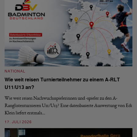
NATIONAL
N
Wie weit reisen Turnierteilnehmer zu einem A-RLT
S
U11/U13 an?
De
nä
Wie weit reisen Nachwuchsspielerinnen und -spieler zu den A-
ei
-
Ranglistenturnieren U11/U13? Eine datenbasierte Auswertung von Edi
Klein liefert erstmals…
09
17. JULI 2026