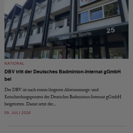
N
S
NATIONAL
H
DBV tritt der Deutsches Badminton-Internat gGmbH
De
bei
Ze
Bu
Der DBV ist nach einem längeren Abstimmungs- und
Entscheidungsprozess der Deutsches Badminton-Internat gGmbH
07
beigetreten. Damit setzt der…
09. JULI 2026