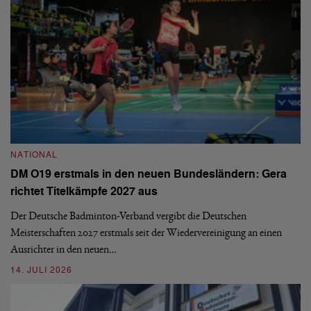
N
NATIONAL
E
DM O19 erstmals in den neuen Bundesländern: Gera
Mi
richtet Titelkämpfe 2027 aus
Mo
de
Der Deutsche Badminton-Verband vergibt die Deutschen
Meisterschaften 2027 erstmals seit der Wiedervereinigung an einen
08
Ausrichter in den neuen…
14. JULI 2026