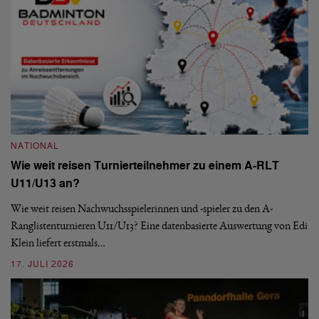
NATIONAL
Wie weit reisen Turnierteilnehmer zu einem A-RLT
N
U11/U13 an?
S
Wie weit reisen Nachwuchsspielerinnen und -spieler zu den A-
Ranglistenturnieren U11/U13? Eine datenbasierte Auswertung von Edi
De
Klein liefert erstmals…
nä
ei
17. JULI 2026
09