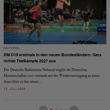
NATIONAL
N
DM O19 erstmals in den neuen Bundesländern: Gera
E
richtet Titelkämpfe 2027 aus
Mi
Der Deutsche Badminton-Verband vergibt die Deutschen
Mo
Meisterschaften 2027 erstmals seit der Wiedervereinigung an einen
de
Ausrichter in den neuen…
08
14. JULI 2026