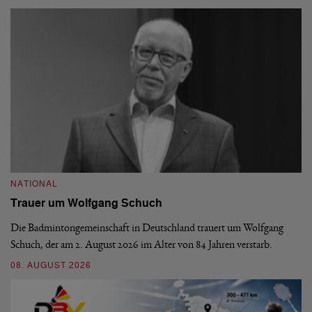
NATIONAL
N
Trauer um Wolfgang Schuch
D
b
Die Badmintongemeinschaft in Deutschland trauert um Wolfgang
Schuch, der am 2. August 2026 im Alter von 84 Jahren verstarb.
De
En
08. AUGUST 2026
be
09