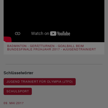
BADMINTON - GERÄTTURNEN - GOALBALL BEIM
BUNDESFINALE FRÜHJAHR 2017 - #JUGENDTRAINIERT
Schlüsselwörter
JUGEND TRAINIERT FÜR OLYMPIA (JTFO)
SCHULSPORT
09. MAI 2017