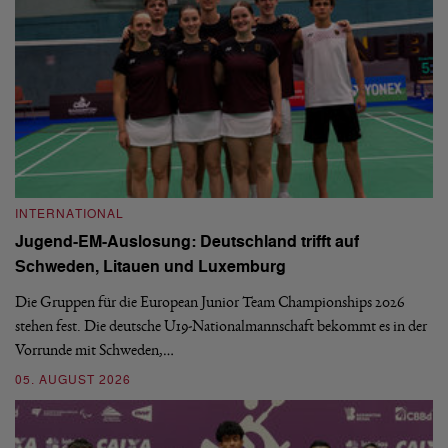
INTERNATIONAL
I
Jugend-EM-Auslosung: Deutschland trifft auf
B
Schweden, Litauen und Luxemburg
S
Die Gruppen für die European Junior Team Championships 2026
De
stehen fest. Die deutsche U19-Nationalmannschaft bekommt es in der
ve
Vorrunde mit Schweden,…
gr
05. AUGUST 2026
03