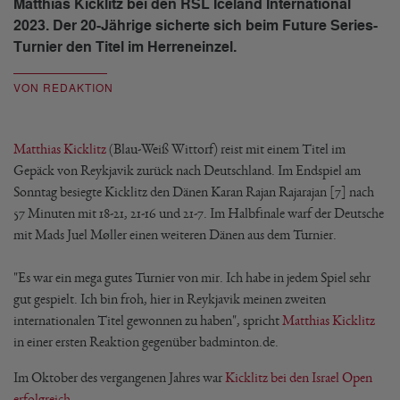
Matthias Kicklitz bei den RSL Iceland International
2023. Der 20-Jährige sicherte sich beim Future Series-
Turnier den Titel im Herreneinzel.
VON REDAKTION
Matthias Kicklitz
(Blau-Weiß Wittorf) reist mit einem Titel im
Gepäck von Reykjavik zurück nach Deutschland. Im Endspiel am
Sonntag besiegte Kicklitz den Dänen Karan Rajan Rajarajan [7] nach
57 Minuten mit 18-21, 21-16 und 21-7. Im Halbfinale warf der Deutsche
mit Mads Juel Møller einen weiteren Dänen aus dem Turnier.
"Es war ein mega gutes Turnier von mir. Ich habe in jedem Spiel sehr
gut gespielt. Ich bin froh, hier in Reykjavik meinen zweiten
internationalen Titel gewonnen zu haben", spricht
Matthias Kicklitz
in einer ersten Reaktion gegenüber badminton.de.
Im Oktober des vergangenen Jahres war
Kicklitz bei den Israel Open
erfolgreich
.