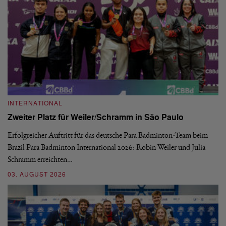
INTERNATIONAL
I
Zweiter Platz für Weiler/Schramm in São Paulo
D
Erfolgreicher Auftritt für das deutsche Para Badminton-Team beim
Di
Brazil Para Badminton International 2026: Robin Weiler und Julia
de
Schramm erreichten…
Gl
03. AUGUST 2026
28