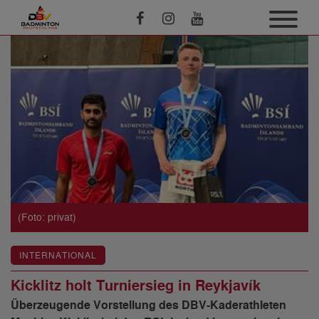
(Foto: privat)
INTERNATIONAL
Kicklitz holt Turniersieg in Reykjavík
Überzeugende Vorstellung des DBV-Kaderathleten