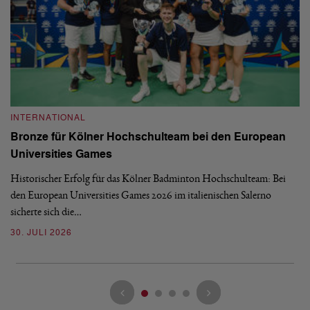
INTERNATIONAL
I
Bronze für Kölner Hochschulteam bei den European
N
Universities Games
i
Historischer Erfolg für das Kölner Badminton Hochschulteam: Bei
Me
den European Universities Games 2026 im italienischen Salerno
Tu
sicherte sich die…
ke
30. JULI 2026
23