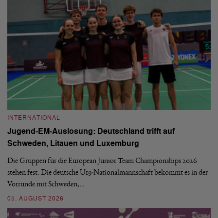
INTERNATIONAL
I
Jugend-EM-Auslosung: Deutschland trifft auf
B
Schweden, Litauen und Luxemburg
S
Die Gruppen für die European Junior Team Championships 2026
De
stehen fest. Die deutsche U19-Nationalmannschaft bekommt es in der
ve
Vorrunde mit Schweden,…
gr
05. AUGUST 2026
03