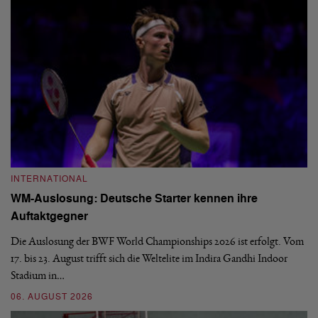
INTERNATIONAL
I
WM-Auslosung: Deutsche Starter kennen ihre
B
Auftaktgegner
U
d
Die Auslosung der BWF World Championships 2026 ist erfolgt. Vom
Hi
17. bis 23. August trifft sich die Weltelite im Indira Gandhi Indoor
de
Stadium in…
si
06. AUGUST 2026
30