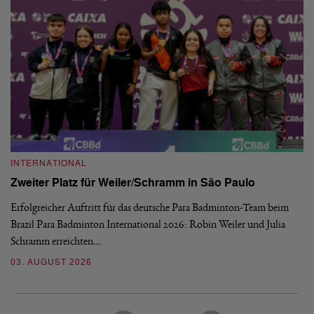
INTERNATIONAL
I
Zweiter Platz für Weiler/Schramm in São Paulo
D
Erfolgreicher Auftritt für das deutsche Para Badminton-Team beim
Di
Brazil Para Badminton International 2026: Robin Weiler und Julia
de
Schramm erreichten…
Gl
03. AUGUST 2026
28