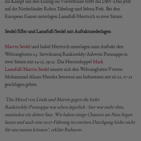
Im Kampf um den Einzug ins Viertelfinale trifft das DBV-Duo jetzt
auf die Niederländer Robin Tabeling und Selena Piek. Bei den
European Games unterlagen Lamsfuß/Herttrich in zwei Sätzen.
Seidel/Efler und Lamsfuß/Seidel mit Auftaktniederlagen
Marvin Seidel
und Isabel Herttrich unterlagen zum Auftakt den
Weltranglisten-25. Satwiksairaj Rankireddy/Ashwini Ponnappa in
zwei Sätzen mit 14-21, 19-21. Das Herrendoppel
Mark
Lamsfuß
/
Marvin Seidel
musste sich den Weltranglisten-Vierten
Mohammad Ahsan/Hendra Setiawan aus Indonesien mit 16-21, 17-21
geschlagen geben.
"Das Mixed von Linda und Marvin gegen die Inder
Rankireddy/Ponnappa war schon ärgerlich - hier war mehr drin,
zumindest ein dritter Satz. Wir haben einige Chancen am Netz liegen
lassen und auch eine 19-17-Führung im zweiten Durchgang leider nicht
für uns nutzen können", erklärt Ruhnow.