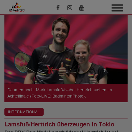
Daumen hoch: Mark Lamsfuß/Isabel Herttrich stehen im
Achtelfinale (Foto/LIVE: BadmintonPhoto).
INTERNATIONAL
Lamsfuß/Herttrich überzeugen in Tokio