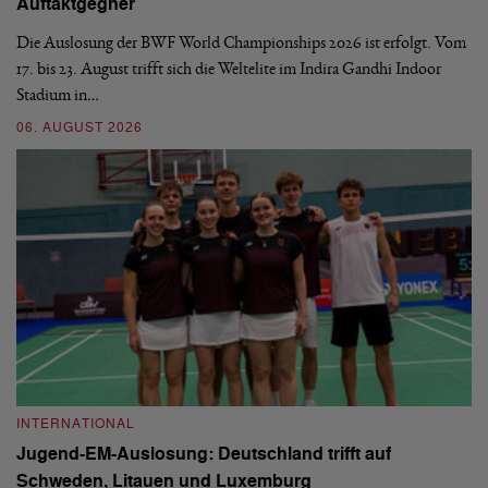
Auftaktgegner
U
d
Die Auslosung der BWF World Championships 2026 ist erfolgt. Vom
Hi
17. bis 23. August trifft sich die Weltelite im Indira Gandhi Indoor
de
Stadium in…
si
06. AUGUST 2026
30
INTERNATIONAL
I
Jugend-EM-Auslosung: Deutschland trifft auf
B
Schweden, Litauen und Luxemburg
S