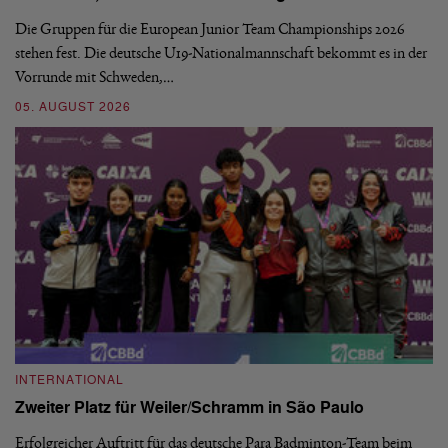
Die Gruppen für die European Junior Team Championships 2026
De
stehen fest. Die deutsche U19-Nationalmannschaft bekommt es in der
ve
Vorrunde mit Schweden,…
gr
05. AUGUST 2026
03
INTERNATIONAL
I
Zweiter Platz für Weiler/Schramm in São Paulo
D
Erfolgreicher Auftritt für das deutsche Para Badminton-Team beim
Di