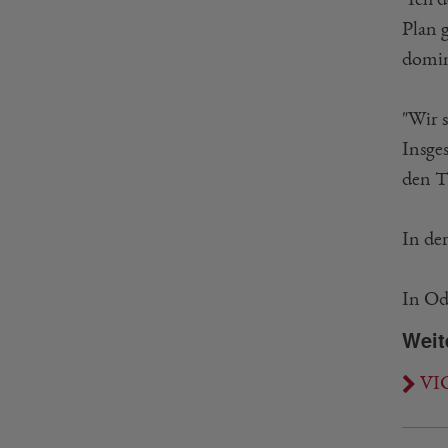
Plan 
domini
"Wir 
Insge
den Ti
In de
In Od
Weit
VIC