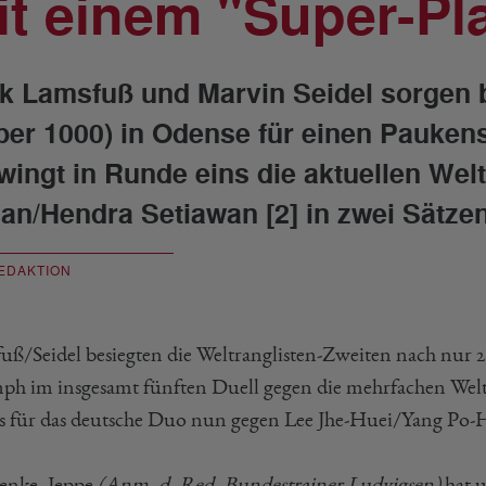
it einem "Super-Pl
k Lamsfuß und Marvin Seidel sorgen
per 1000) in Odense für einen Pauke
wingt in Runde eins die aktuellen W
an/Hendra Setiawan [2] in zwei Sätzen
EDAKTION
uß/Seidel besiegten die Weltranglisten-Zweiten nach nur 29 
ph im insgesamt fünften Duell gegen die mehrfachen Welt
es für das deutsche Duo nun gegen Lee Jhe-Huei/Yang Po-
denke, Jeppe
(Anm. d. Red. Bundestrainer Ludvigsen)
hat 