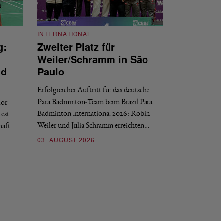
INTERNATIONAL
g:
Zweiter Platz für
INTERNATIONAL
Weiler/Schramm in São
Bronze für 
nd
Paulo
den Europea
Erfolgreicher Auftritt für das deutsche
Historischer Erfol
Para Badminton-Team beim Brazil Para
ior
Bei den European U
Badminton International 2026: Robin
est.
Salerno sicherte sic
Weiler und Julia Schramm erreichten…
haft
30. JULI 2026
03. AUGUST 2026