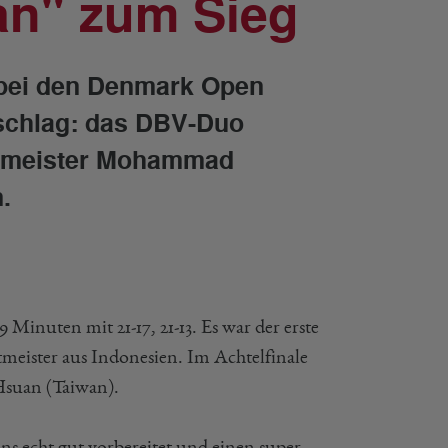
an" zum Sieg
 bei den Denmark Open
nschlag: das DBV-Duo
eltmeister Mohammad
.
Minuten mit 21-17, 21-13. Es war der erste
meister aus Indonesien. Im Achtelfinale
Hsuan (Taiwan).
uns echt gut vorbereitet und einen super