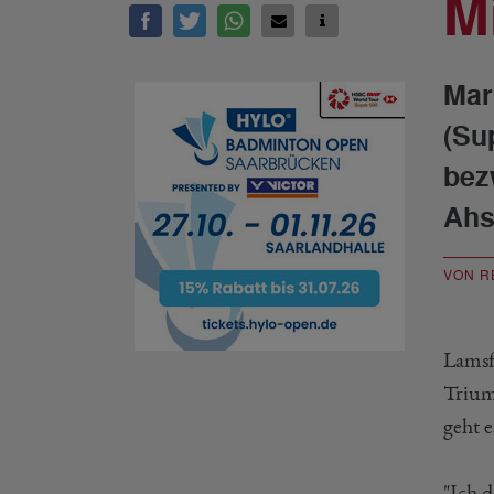
M
Mar
(Su
bez
Ahs
VON R
Lamsf
Trium
geht 
"Ich 