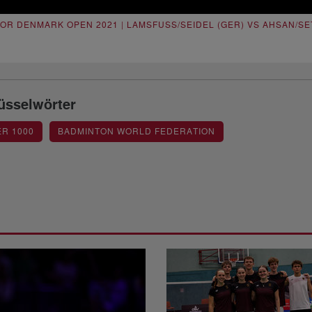
OR DENMARK OPEN 2021 | LAMSFUSS/SEIDEL (GER) VS AHSAN/SETI
üsselwörter
R 1000
BADMINTON WORLD FEDERATION