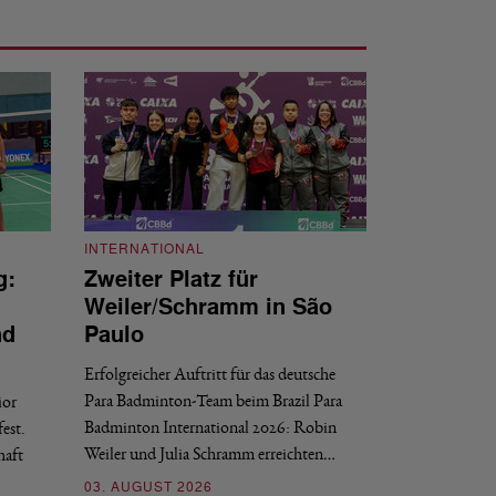
INTERNATIONAL
g:
Zweiter Platz für
INTERNATIONAL
Weiler/Schramm in São
Bronze für 
nd
Paulo
den Europea
Erfolgreicher Auftritt für das deutsche
Historischer Erfol
Para Badminton-Team beim Brazil Para
ior
Bei den European U
Badminton International 2026: Robin
est.
Salerno sicherte sic
Weiler und Julia Schramm erreichten…
haft
30. JULI 2026
03. AUGUST 2026