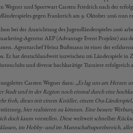
en Wegner und Sportwart Carsten Friedrich nach der erfolg
dländerspieles gegen Frankreich am 9. Oktober 2016 nun er
chon bei der Ausrichtung des Jugendländerspieles 2016 arb
marketing-Agentur AEP (Advantage Event Projekte) aus d
men. Agenturchef Heinz Bußmann ist einer der erfahrens
a. Er hat deutschlandweit inzwischen 116 Länderspiele in
ntonclubs und diverse hochkarätige Turniere erfolgreich a
lungsleiter Carsten Wegner dazu:
„Es lag uns am Herzen u
er Stadt und in der Region noch einmal durch eine hochkar
sehr froh, dieses mit einem Knüller, einem O19-Länderspiel
stützung, hier realisieren zu können. Eine bessere Werb
ch doch kaum vorstellen. Diese weltweit schnellste Rücksch
sklassen, im Hobby- und im Mannschaftssportbereich, aller