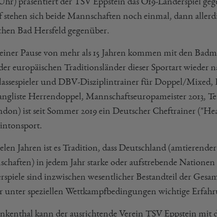
 Uhr) präsentiert der TSV Eppstein das O19-Länderspiel ge
f stehen sich beide Mannschaften noch einmal, dann allerd
schen Bad Hersfeld gegenüber.
einer Pause von mehr als 15 Jahren kommen mit den Badmi
 der europäischen Traditionsländer dieser Sportart wieder
lassespieler und DBV-Disziplintrainer für Doppel/Mixed, In
angliste Herrendoppel, Mannschaftseuropameister 2013, 
ndon) ist seit Sommer 2019 ein Deutscher Cheftrainer ("He
ntonsport.
ielen Jahren ist es Tradition, dass Deutschland (amtierend
chaften) in jedem Jahr starke oder aufstrebende Nationen z
rspiele sind inzwischen wesentlicher Bestandteil der Gesa
er unter speziellen Wettkampfbedingungen wichtige Erfa
ankenthal kann der ausrichtende Verein TSV Eppstein mi