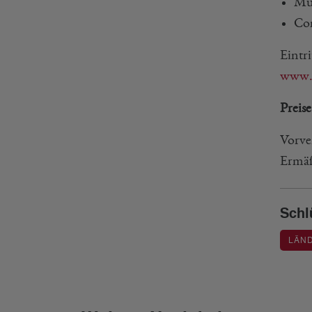
Mus
Con
Eintr
www.r
Preise
Vorve
Ermäß
Schl
LÄND