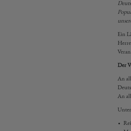
Deuts
Popul
unser
Ein L
Herre
Veran
Der V
An al
Deuts
An al
Unter
Rei