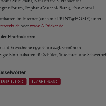
icant Musikhaus, Kanalstraße 8, Frankenthal
gressForum, Stephan-Cosacchi-Platz 5, Frankenthal
ittskarten im Internet (auch mit PRINT@HOME) unter:
eservix.de
oder
www.ADticket.de
.
 der Eintrittskarten:
rkauf Erwachsene 13,50 €uro zzgl. Gebühren
igte Eintrittskarten für Schüler, Studenten und Schwerbe
üsselwörter
ERSPIELE O19
BLV RHEINLAND