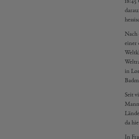
18:45
darau
hessi
Nach 
einer
Weltk
Weltr
in Lo
Badmi
Seit v
Manns
Lände
da hi
In Fr