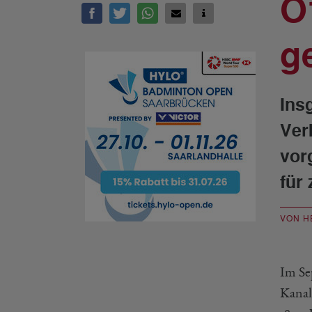
O
g
Ins
Ver
vor
für
VON H
Im Se
Kanal