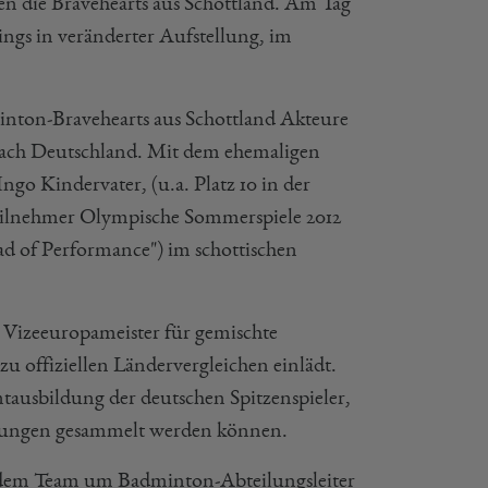
gen die Bravehearts aus Schottland. Am Tag
ings in veränderter Aufstellung, im
nton-Bravehearts aus Schottland Akteure
 nach Deutschland. Mit dem ehemaligen
go Kindervater, (u.a. Platz 10 in der
Teilnehmer Olympische Sommerspiele 2012
ad of Performance") im schottischen
er Vizeeuropameister für gemischte
u offiziellen Ländervergleichen einlädt.
mtausbildung der deutschen Spitzenspieler,
hrungen gesammelt werden können.
t dem Team um Badminton-Abteilungsleiter