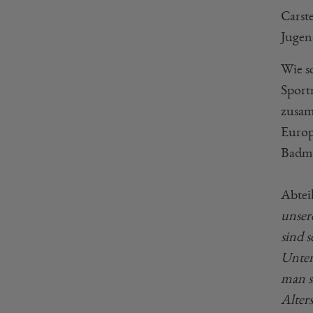
Carst
Jugen
Wie s
Sport
zusam
Europ
Badmi
Abtei
unser
sind 
Unter
man si
Alter