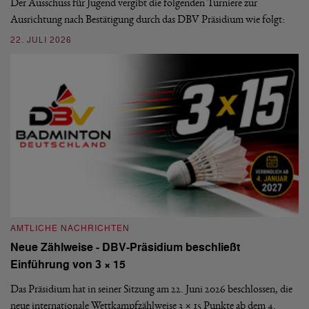
Der Ausschuss für Jugend vergibt die folgenden Turniere zur
Sü
Ausrichtung nach Bestätigung durch das DBV Präsidium wie folgt:
di
22. JULI 2026
20
AMTLICHE NACHRICHTEN
A
Neue Zählweise - DBV-Präsidium beschließt
D
Einführung von 3 × 15
E
Das Präsidium hat in seiner Sitzung am 22. Juni 2026 beschlossen, die
De
neue internationale Wettkampfzählweise 3 × 15 Punkte ab dem 4.
Mi