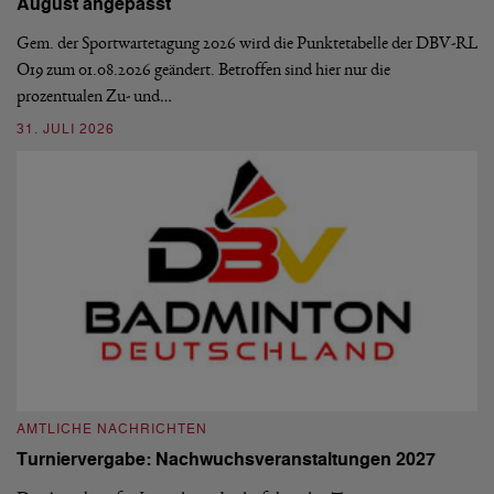
August angepasst
5
De
Ve
Gem. der Sportwartetagung 2026 wird die Punktetabelle der DBV-RL
O19 zum 01.08.2026 geändert. Betroffen sind hier nur die
10
prozentualen Zu- und…
31. JULI 2026
A
A
AMTLICHE NACHRICHTEN
M
Turniervergabe: Nachwuchsveranstaltungen 2027
Di