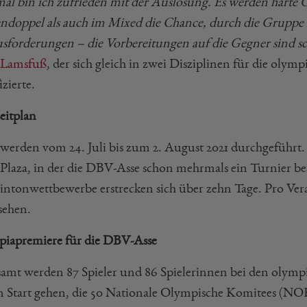
mal bin ich zufrieden mit der Auslosung. Es werden harte 
ndoppel als auch im Mixed die Chance, durch die Gruppe 
sforderungen – die Vorbereitungen auf die Gegner sind s
 Lamsfuß
, der sich gleich in zwei Disziplinen für die ol
izierte.
eitplan
 werden vom 24. Juli bis zum 2. August 2021 durchgeführt.
 Plaza, in der die DBV-Asse schon mehrmals ein Turnier be
ntonwettbewerbe erstrecken sich über zehn Tage. Pro Veran
sehen.
iapremiere für die DBV-Asse
samt werden 87 Spieler und 86 Spielerinnen bei den oly
n Start gehen, die 50 Nationale Olympische Komitees (NOK)