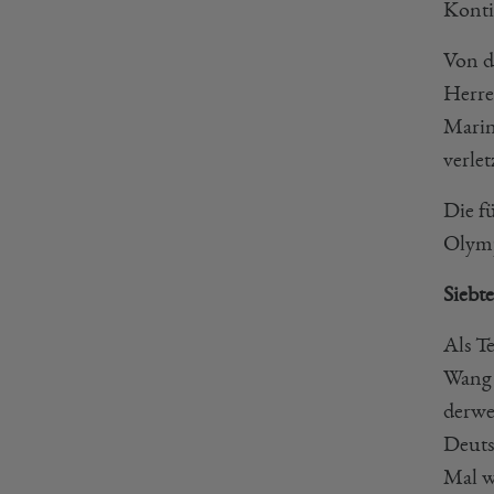
Konti
Von d
Herre
Marin
verle
Die f
Olymp
Siebt
Als T
Wang 
derwe
Deuts
Mal w