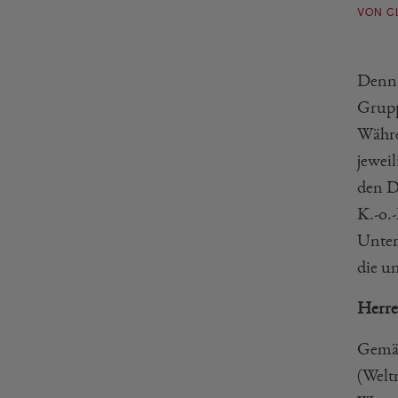
VON C
Denn 
Grupp
Währe
jewei
den D
K.-o.
Unter
die un
Herre
Gemäß
(Welt