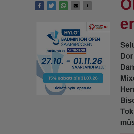
O
er
Sei
Dor
Dam
Mix
Her
Bis
Tok
müs