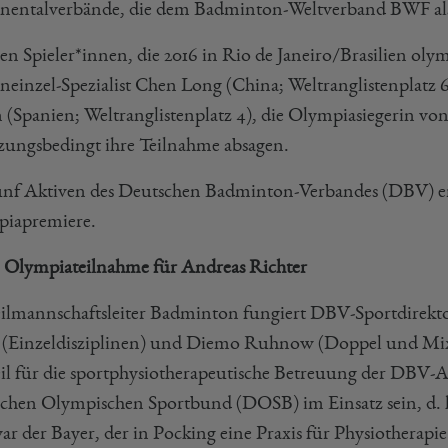
nentalverbände, die dem Badminton-Weltverband BWF als 
en Spieler*innen, die 2016 in Rio de Janeiro/Brasilien oly
neinzel-Spezialist Chen Long (China; Weltranglistenplatz 6
 (Spanien; Weltranglistenplatz 4), die Olympiasiegerin vo
tzungsbedingt ihre Teilnahme absagen.
ünf Aktiven des Deutschen Badminton-Verbandes (DBV) erle
iapremiere.
e Olympiateilnahme für Andreas Richter
eilmannschaftsleiter Badminton fungiert DBV-Sportdirekto
(Einzeldisziplinen) und Diemo Ruhnow (Doppel und Mixed
il für die sportphysiotherapeutische Betreuung der DBV-A
chen Olympischen Sportbund (DOSB) im Einsatz sein, d. h.
ar der Bayer, der in Pocking eine Praxis für Physiotherapie