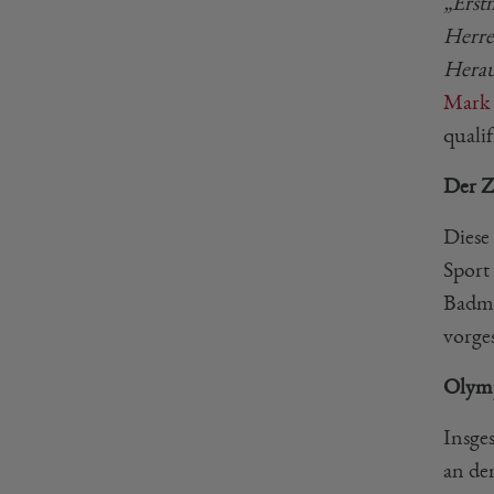
„Erst
Herre
Herau
Mark
qualif
Der Z
Diese
Sport
Badmi
vorge
Olymp
Insge
an de