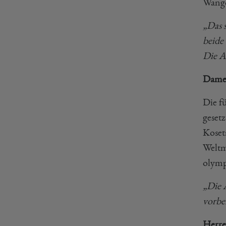
Wangc
„Das 
beide
Die A
Dame
Die f
geset
Koset
Weltm
olymp
„Die 
vorbe
Herre