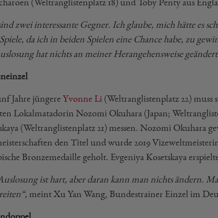
haroen (Weltranglistenplatz 18) und Toby Penty aus Engla
sind zwei interessante Gegner. Ich glaube, mich hätte es s
 Spiele, da ich in beiden Spielen eine Chance habe, zu g
uslosung hat nichts an meiner Herangehensweise geändert
neinzel
ünf Jahre jüngere
Yvonne Li
(Weltranglistenplatz 22) muss
zten Lokalmatadorin Nozomi Okuhara (Japan; Weltrangliste
skaya (Weltranglistenplatz 21) messen. Nozomi Okuhara ge
eisterschaften den Titel und wurde 2019 Vizeweltmeisterin. 
ische Bronzemedaille geholt. Evgeniya Kosetskaya erspielte 
Auslosung ist hart, aber daran kann man nichts ändern. Ma
reiten“,
meint Xu Yan Wang, Bundestrainer Einzel im De
ndoppel