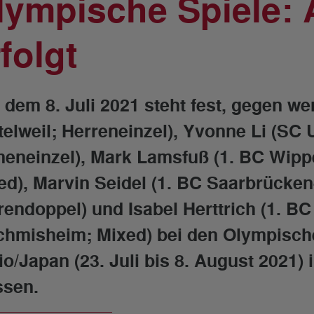
lympische Spiele:
folgt
t dem 8. Juli 2021 steht fest, gegen w
telweil; Herreneinzel), Yvonne Li (SC
eneinzel), Mark Lamsfuß (1. BC Wipp
ed), Marvin Seidel (1. BC Saarbrücke
rendoppel) und Isabel Herttrich (1. B
chmisheim; Mixed) bei den Olympisc
io/Japan (23. Juli bis 8. August 2021)
sen.