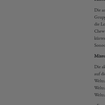
Die a
Grupp
die L
Chew 
kürte
Sonod
Mixe
Die a
auf d
Weltr
Weltr
Weltra