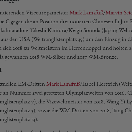
mtierenden Vizeeuropameister
Mark Lamsfuß
/
Marvin Sei
e C gegen die an Position drei notierten Chinesen Li Jun 
okalmatadore Takeshi Kamura/Keigo Sonoda (Japan; Weltra
aus den USA (Weltranglistenplatz 35) um den Einzug in d
n sich 2018 zu Weltmeistern im Herrendoppel und holte
a gewannen 2018 WM-Silber und 2017 WM-Bronze.
d
ktuellen EM-Dritten
Mark Lamsfuß
/Isabel Herttrich (Welt
ie an Nummer zwei gesetzten Olympiazweiten von 2016, 
anglistenplatz 7), die Vizeweltmeister von 2018, Wang Yi
anglistenplatz 3), sowie die WM-Dritten von 2018, Tang
nglistenplatz 13).