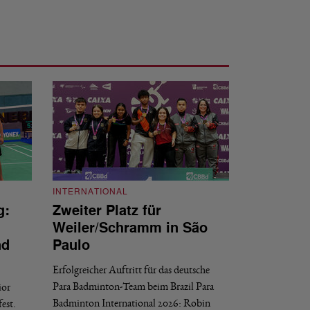
INTERNATIONAL
g:
Zweiter Platz für
INTERNATIONAL
Weiler/Schramm in São
Bronze für 
nd
Paulo
den Europea
Erfolgreicher Auftritt für das deutsche
Historischer Erfol
Para Badminton-Team beim Brazil Para
ior
Bei den European U
Badminton International 2026: Robin
est.
Salerno sicherte sic