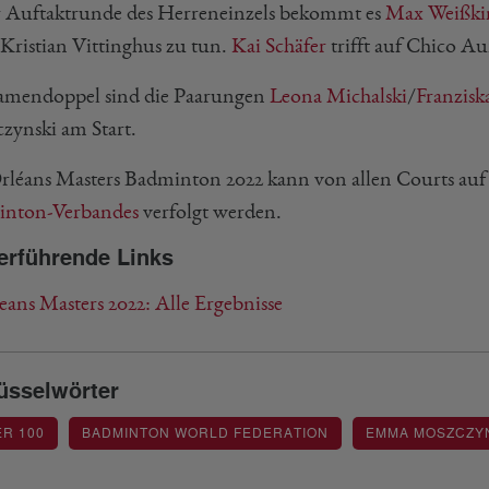
r Auftaktrunde des Herreneinzels bekommt es
Max Weißki
Kristian Vittinghus zu tun.
Kai Schäfer
trifft auf Chico A
mendoppel sind die Paarungen
Leona Michalski
/
Franzis
zynski am Start.
rléans Masters Badminton 2022 kann von allen Courts au
nton-Verbandes
verfolgt werden.
erführende Links
ans Masters 2022: Alle Ergebnisse
üsselwörter
R 100
BADMINTON WORLD FEDERATION
EMMA MOSZCZY