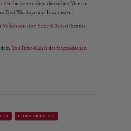
rchen
heute mit dem dänischen Veteran
ura Dwi Wardoyo aus Indonesien.
ka Volkmann
und
Stine Küspert
/Emma
f dem
YouTube-Kanal des französischen
NSKI
LEONA MICHALSKI