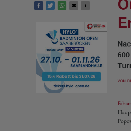
O
E
Nac
600
Tur
VON R
Fabia
Haupt
Popov