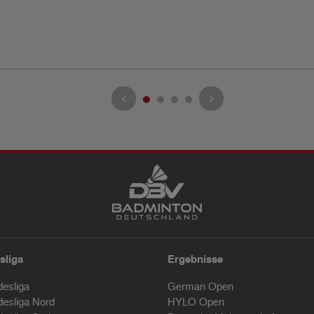
sliga
Ergebnisse
desliga
German Open
desliga Nord
HYLO Open