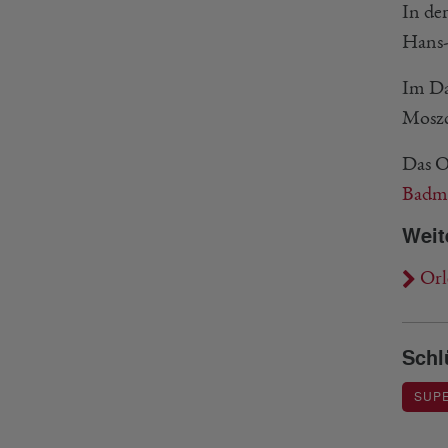
In de
Hans-
Im Da
Moszc
Das O
Badmi
Weit
Orle
Schl
SUPE