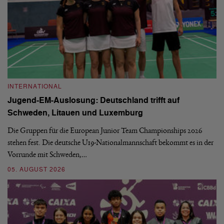
INTERNATIONAL
I
Jugend-EM-Auslosung: Deutschland trifft auf
B
Schweden, Litauen und Luxemburg
S
Die Gruppen für die European Junior Team Championships 2026
De
stehen fest. Die deutsche U19-Nationalmannschaft bekommt es in der
ve
Vorrunde mit Schweden,…
gr
05. AUGUST 2026
03