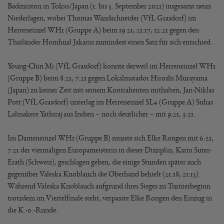
Badminton in Tokio/Japan (1. bis 5. September 2021) insgesamt neun
Niederlagen, wobei Thomas Wandschneider (VfL Grasdorf) im
Herreneinzel WH1 (Gruppe A) beim 19:21, 21:17, 12:21 gegen den
Thailänder Homhual Jakarin zumindest einen Satz für sich entschied.
Young-Chin Mi (VfL Grasdorf) konnte derweil im Herreneinzel WH1
(Gruppe B) beim 8:21, 7:21 gegen Lokalmatador Hiroshi Murayama
(Japan) zu keiner Zeit mit seinem Kontrahenten mithalten, Jan-Niklas
Pott (VfL Grasdorf) unterlag im Herreneinzel SL4 (Gruppe A) Suhas
Lalinakere Yathiraj aus Indien – noch deutlicher – mit 9:21, 3:21.
Im Dameneinzel WH1 (Gruppe B) musste sich Elke Rongen mit 6:21,
7:21 der viermaligen Europameisterin in dieser Disziplin, Karin Suter-
Erath (Schweiz), geschlagen geben, die einige Stunden später auch
gegenüber Valeska Knoblauch die Oberhand behielt (21:18, 21:15).
Während Valeska Knoblauch aufgrund ihres Sieges zu Turnierbeginn
trotzdem im Viertelfinale steht, verpasste Elke Rongen den Einzug in
die K.-o.-Runde.