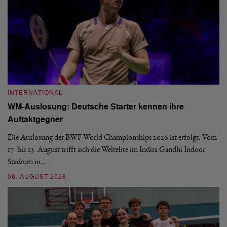
INTERNATIONAL
I
WM-Auslosung: Deutsche Starter kennen ihre
B
Auftaktgegner
U
d
Die Auslosung der BWF World Championships 2026 ist erfolgt. Vom
Hi
17. bis 23. August trifft sich die Weltelite im Indira Gandhi Indoor
de
Stadium in…
si
06. AUGUST 2026
30