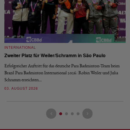
INTERNATIONAL
I
Zweiter Platz für Weiler/Schramm in São Paulo
D
Erfolgreicher Auftritt für das deutsche Para Badminton-Team beim
Di
Brazil Para Badminton International 2026: Robin Weiler und Julia
de
Schramm erreichten…
Gl
03. AUGUST 2026
28