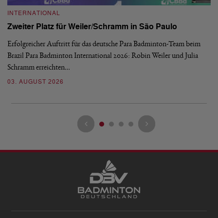
INTERNATIONAL
I
Zweiter Platz für Weiler/Schramm in São Paulo
D
Erfolgreicher Auftritt für das deutsche Para Badminton-Team beim
Di
Brazil Para Badminton International 2026: Robin Weiler und Julia
de
Schramm erreichten…
Gl
03. AUGUST 2026
28