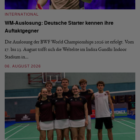
INTERNATIONAL
I
WM-Auslosung: Deutsche Starter kennen ihre
B
Auftaktgegner
U
d
Die Auslosung der BWF World Championships 2026 ist erfolgt. Vom
Hi
17. bis 23. August trifft sich die Weltelite im Indira Gandhi Indoor
de
Stadium in…
si
06. AUGUST 2026
30