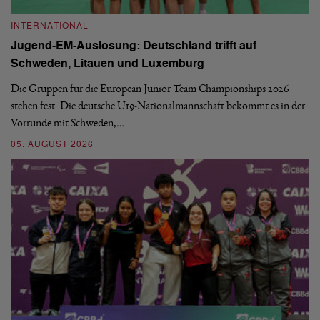
INTERNATIONAL
I
Jugend-EM-Auslosung: Deutschland trifft auf
B
Schweden, Litauen und Luxemburg
S
Die Gruppen für die European Junior Team Championships 2026
De
stehen fest. Die deutsche U19-Nationalmannschaft bekommt es in der
ve
Vorrunde mit Schweden,…
gr
05. AUGUST 2026
03