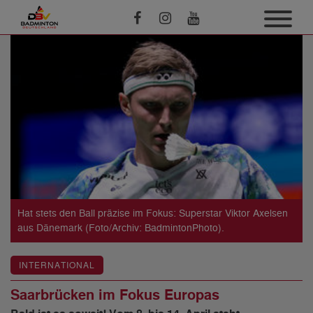
Hat stets den Ball präzise im Fokus: Superstar Viktor Axelsen
aus Dänemark (Foto/Archiv: BadmintonPhoto).
INTERNATIONAL
Saarbrücken im Fokus Europas