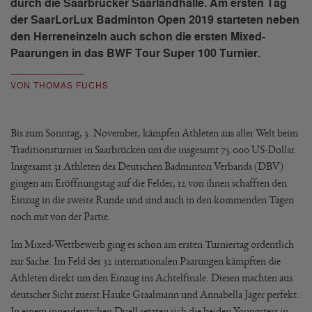
durch die Saarbrücker Saarlandhalle. Am ersten Tag
der SaarLorLux Badminton Open 2019 starteten neben
den Herreneinzeln auch schon die ersten Mixed-
Paarungen in das BWF Tour Super 100 Turnier.
VON THOMAS FUCHS
Bis zum Sonntag, 3. November, kämpfen Athleten aus aller Welt beim
Traditionsturnier in Saarbrücken um die insgesamt 75.000 US-Dollar.
Insgesamt 31 Athleten des Deutschen Badminton Verbands (DBV)
gingen am Eröffnungstag auf die Felder, 12 von ihnen schafften den
Einzug in die zweite Runde und sind auch in den kommenden Tagen
noch mit von der Partie.
Im Mixed-Wettbewerb ging es schon am ersten Turniertag ordentlich
zur Sache. Im Feld der 32 internationalen Paarungen kämpften die
Athleten direkt um den Einzug ins Achtelfinale. Diesen machten aus
deutscher Sicht zuerst Hauke Graalmann und Annabella Jäger perfekt.
In einem innerdeutschen Duell setzten sich die beiden Youngsters in