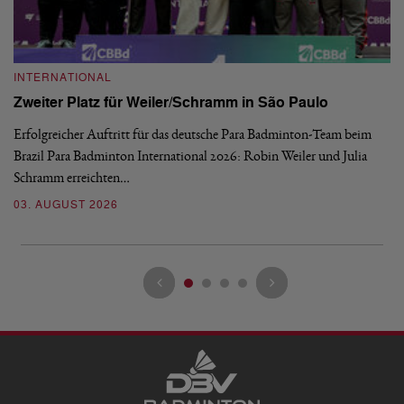
INTERNATIONAL
I
Zweiter Platz für Weiler/Schramm in São Paulo
D
Erfolgreicher Auftritt für das deutsche Para Badminton-Team beim
Di
Brazil Para Badminton International 2026: Robin Weiler und Julia
de
Schramm erreichten…
Gl
03. AUGUST 2026
28