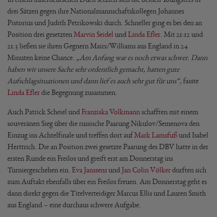
drei Sätzen gegen ihre Nationalmannschaftskollegen Johannes
Pistorius und Judith Petrikowski durch. Schneller ging es bei den an
Position drei gesetzten
Marvin Seidel
und
Linda Efler
. Mit 21:12 und
21:3 ließen sie ihren Gegnern Mairs/Williams aus England in 24
Minuten keine Chance.
„Am Anfang war es noch etwas schwer. Dann
haben wir unsere Sache sehr ordentlich gemacht, hatten gute
Aufschlagsituationen und dann lief es auch sehr gut für uns“,
fasste
Linda Efler
die Begegnung zusammen.
Auch Patrick Scheiel und
Franziska Volkmann
schafften mit einem
souveränen Sieg über die russische Paarung Nikulov/Semenova den
Einzug ins Achtelfinale und treffen dort auf
Mark Lamsfuß
und Isabel
Herttrich. Die an Position zwei gesetzte Paarung des DBV hatte in der
ersten Runde ein Freilos und greift erst am Donnerstag ins
Turniergeschehen ein.
Eva Janssens
und
Jan Colin Völker
durften sich
zum Auftakt ebenfalls über ein Freilos freuen. Am Donnerstag geht es
dann direkt gegen die Titelverteidiger Marcus Ellis und Lauren Smith
aus England – eine durchaus schwere Aufgabe.