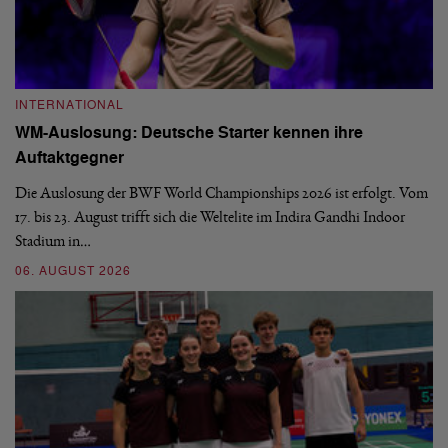
INTERNATIONAL
I
WM-Auslosung: Deutsche Starter kennen ihre
B
Auftaktgegner
U
d
Die Auslosung der BWF World Championships 2026 ist erfolgt. Vom
Hi
17. bis 23. August trifft sich die Weltelite im Indira Gandhi Indoor
de
Stadium in…
si
06. AUGUST 2026
30