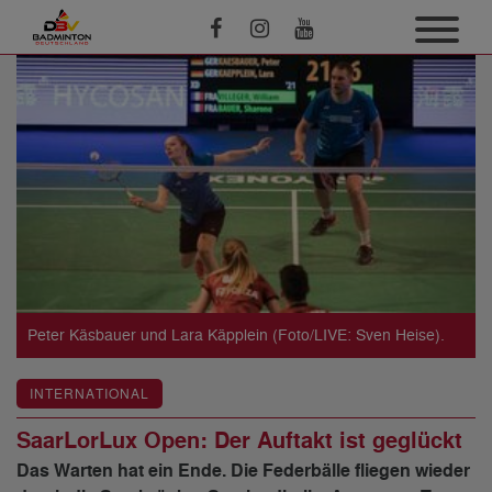
Peter Käsbauer und Lara Käpplein (Foto/LIVE: Sven Heise).
INTERNATIONAL
SaarLorLux Open: Der Auftakt ist geglückt
Das Warten hat ein Ende. Die Federbälle fliegen wieder