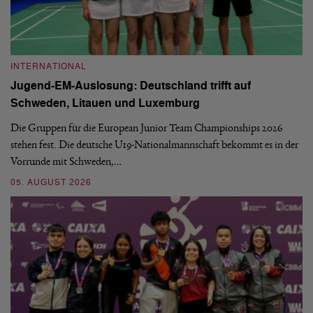
INTERNATIONAL
I
Jugend-EM-Auslosung: Deutschland trifft auf
B
Schweden, Litauen und Luxemburg
S
Die Gruppen für die European Junior Team Championships 2026
De
stehen fest. Die deutsche U19-Nationalmannschaft bekommt es in der
ve
Vorrunde mit Schweden,…
gr
05. AUGUST 2026
03