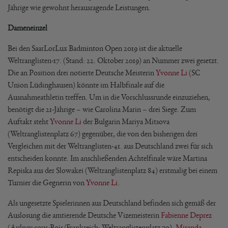
Jährige wie gewohnt herausragende Leistungen.
Dameneinzel
Bei den SaarLorLux Badminton Open 2019 ist die aktuelle
Weltranglisten-17. (Stand: 22. Oktober 2019) an Nummer zwei gesetzt.
Die an Position drei notierte Deutsche Meisterin
Yvonne Li
(SC
Union Lüdinghausen) könnte im Halbfinale auf die
Ausnahmeathletin treffen. Um in die Vorschlussrunde einzuziehen,
benötigt die 21-Jährige – wie Carolina Marin – drei Siege. Zum
Auftakt steht
Yvonne Li
der Bulgarin Mariya Mitsova
(Weltranglistenplatz 67) gegenüber, die von den bisherigen drei
Vergleichen mit der Weltranglisten-41. aus Deutschland zwei für sich
entscheiden konnte. Im anschließenden Achtelfinale wäre Martina
Repiska aus der Slowakei (Weltranglistenplatz 84) erstmalig bei einem
Turnier die Gegnerin von
Yvonne Li
.
Als ungesetzte Spielerinnen aus Deutschland befinden sich gemäß der
Auslosung die amtierende Deutsche Vizemeisterin
Fabienne Deprez
(Aulnay-sous-Bois/Frankreich; Weltranglistenplatz 70),
Miranda