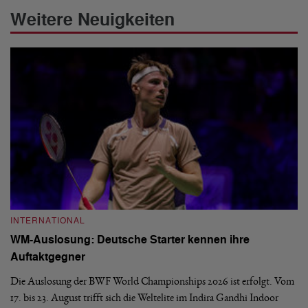
Weitere Neuigkeiten
INTERNATIONAL
I
WM-Auslosung: Deutsche Starter kennen ihre
B
Auftaktgegner
U
d
Die Auslosung der BWF World Championships 2026 ist erfolgt. Vom
Hi
17. bis 23. August trifft sich die Weltelite im Indira Gandhi Indoor
de