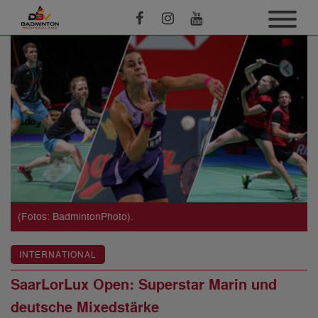
(Fotos: BadmintonPhoto).
INTERNATIONAL
SaarLorLux Open: Superstar Marin und
deutsche Mixedstärke