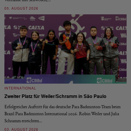
05. AUGUST 2026
03
INTERNATIONAL
I
Zweiter Platz für Weiler/Schramm in São Paulo
D
Erfolgreicher Auftritt für das deutsche Para Badminton-Team beim
Di
Brazil Para Badminton International 2026: Robin Weiler und Julia
de
Schramm erreichten…
Gl
03. AUGUST 2026
28