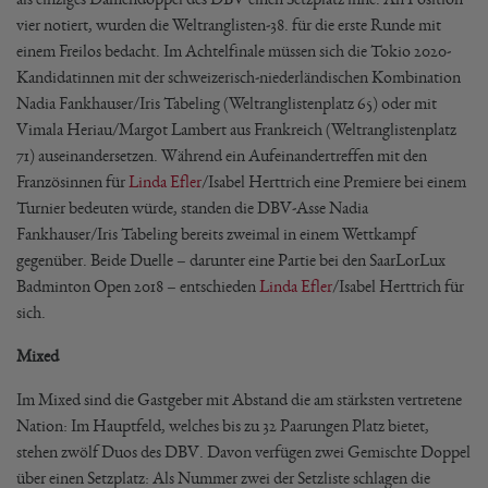
vier notiert, wurden die Weltranglisten-38. für die erste Runde mit
einem Freilos bedacht. Im Achtelfinale müssen sich die Tokio 2020-
Kandidatinnen mit der schweizerisch-niederländischen Kombination
Nadia Fankhauser/Iris Tabeling (Weltranglistenplatz 65) oder mit
Vimala Heriau/Margot Lambert aus Frankreich (Weltranglistenplatz
71) auseinandersetzen. Während ein Aufeinandertreffen mit den
Französinnen für
Linda Efler
/Isabel Herttrich eine Premiere bei einem
Turnier bedeuten würde, standen die DBV-Asse Nadia
Fankhauser/Iris Tabeling bereits zweimal in einem Wettkampf
gegenüber. Beide Duelle – darunter eine Partie bei den SaarLorLux
Badminton Open 2018 – entschieden
Linda Efler
/Isabel Herttrich für
sich.
Mixed
Im Mixed sind die Gastgeber mit Abstand die am stärksten vertretene
Nation: Im Hauptfeld, welches bis zu 32 Paarungen Platz bietet,
stehen zwölf Duos des DBV. Davon verfügen zwei Gemischte Doppel
über einen Setzplatz: Als Nummer zwei der Setzliste schlagen die