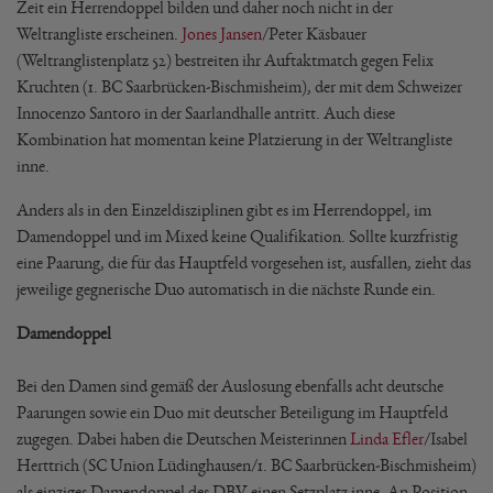
Zeit ein Herrendoppel bilden und daher noch nicht in der
Weltrangliste erscheinen.
Jones Jansen
/Peter Käsbauer
(Weltranglistenplatz 52) bestreiten ihr Auftaktmatch gegen Felix
Kruchten (1. BC Saarbrücken-Bischmisheim), der mit dem Schweizer
Innocenzo Santoro in der Saarlandhalle antritt. Auch diese
Kombination hat momentan keine Platzierung in der Weltrangliste
inne.
Anders als in den Einzeldisziplinen gibt es im Herrendoppel, im
Damendoppel und im Mixed keine Qualifikation. Sollte kurzfristig
eine Paarung, die für das Hauptfeld vorgesehen ist, ausfallen, zieht das
jeweilige gegnerische Duo automatisch in die nächste Runde ein.
Damendoppel
Bei den Damen sind gemäß der Auslosung ebenfalls acht deutsche
Paarungen sowie ein Duo mit deutscher Beteiligung im Hauptfeld
zugegen. Dabei haben die Deutschen Meisterinnen
Linda Efler
/Isabel
Herttrich (SC Union Lüdinghausen/1. BC Saarbrücken-Bischmisheim)
als einziges Damendoppel des DBV einen Setzplatz inne. An Position