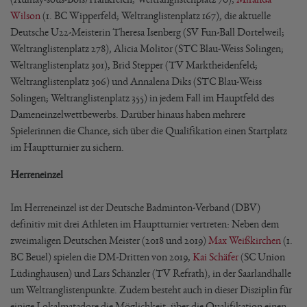
Wilson
(1. BC Wipperfeld; Weltranglistenplatz 167), die aktuelle
Deutsche U22-Meisterin Theresa Isenberg (SV Fun-Ball Dortelweil;
Weltranglistenplatz 278), Alicia Molitor (STC Blau-Weiss Solingen;
Weltranglistenplatz 301), Brid Stepper (TV Marktheidenfeld;
Weltranglistenplatz 306) und Annalena Diks (STC Blau-Weiss
Solingen; Weltranglistenplatz 355) in jedem Fall im Hauptfeld des
Dameneinzelwettbewerbs. Darüber hinaus haben mehrere
Spielerinnen die Chance, sich über die Qualifikation einen Startplatz
im Hauptturnier zu sichern.
Herreneinzel
Im Herreneinzel ist der Deutsche Badminton-Verband (DBV)
definitiv mit drei Athleten im Hauptturnier vertreten: Neben dem
zweimaligen Deutschen Meister (2018 und 2019)
Max Weißkirchen
(1.
BC Beuel) spielen die DM-Dritten von 2019,
Kai Schäfer
(SC Union
Lüdinghausen) und Lars Schänzler (TV Refrath), in der Saarlandhalle
um Weltranglistenpunkte. Zudem besteht auch in dieser Disziplin für
einige Lokalmatadore die Möglichkeit, über die Qualifikation einen