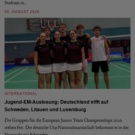
Stadium in…
si
06. AUGUST 2026
30
INTERNATIONAL
I
Jugend-EM-Auslosung: Deutschland trifft auf
B
Schweden, Litauen und Luxemburg
S
Die Gruppen für die European Junior Team Championships 2026
De
stehen fest. Die deutsche U19-Nationalmannschaft bekommt es in der
ve
Vorrunde mit Schweden,…
gr