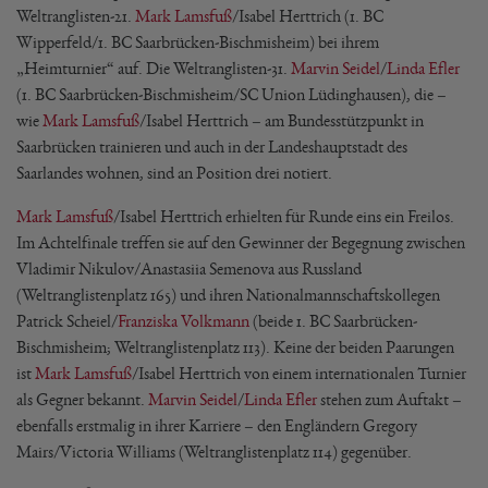
Weltranglisten-21.
Mark Lamsfuß
/Isabel Herttrich (1. BC
Wipperfeld/1. BC Saarbrücken-Bischmisheim) bei ihrem
„Heimturnier“ auf. Die Weltranglisten-31.
Marvin Seidel
/
Linda Efler
(1. BC Saarbrücken-Bischmisheim/SC Union Lüdinghausen), die –
wie
Mark Lamsfuß
/Isabel Herttrich – am Bundesstützpunkt in
Saarbrücken trainieren und auch in der Landeshauptstadt des
Saarlandes wohnen, sind an Position drei notiert.
Mark Lamsfuß
/Isabel Herttrich erhielten für Runde eins ein Freilos.
Im Achtelfinale treffen sie auf den Gewinner der Begegnung zwischen
Vladimir Nikulov/Anastasiia Semenova aus Russland
(Weltranglistenplatz 165) und ihren Nationalmannschaftskollegen
Patrick Scheiel/
Franziska Volkmann
(beide 1. BC Saarbrücken-
Bischmisheim; Weltranglistenplatz 113). Keine der beiden Paarungen
ist
Mark Lamsfuß
/Isabel Herttrich von einem internationalen Turnier
als Gegner bekannt.
Marvin Seidel
/
Linda Efler
stehen zum Auftakt –
ebenfalls erstmalig in ihrer Karriere – den Engländern Gregory
Mairs/Victoria Williams (Weltranglistenplatz 114) gegenüber.