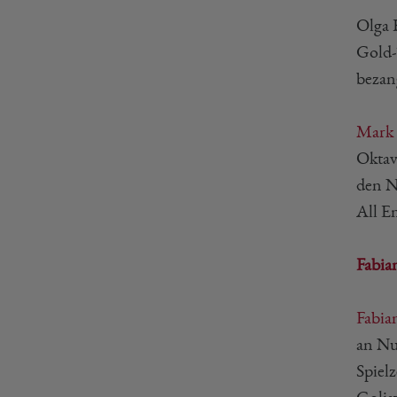
Olga 
Gold-
bezang
Mark
Oktav
den N
All E
Fabia
Fabia
an Nu
Spielz