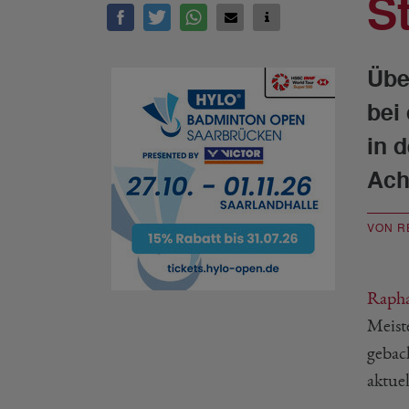
S
Übe
bei
in 
Acht
VON R
Rapha
Meiste
gebac
aktuel