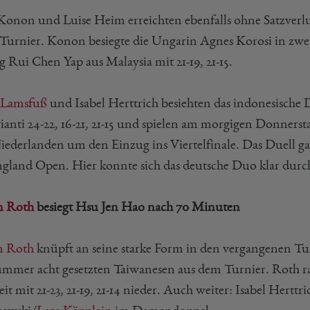
Konon und Luise Heim erreichten ebenfalls ohne Satzverl
Turnier. Konon besiegte die Ungarin Agnes Korosi in zwei
 Rui Chen Yap aus Malaysia mit 21-19, 21-15.
 Lamsfuß
und Isabel Herttrich besiehten das indonesisch
ianti 24-22, 16-21, 21-15 und spielen am morgigen Donners
iederlanden um den Einzug ins Viertelfinale. Das Duell gab
ngland Open. Hier konnte sich das deutsche Duo klar durc
n Roth
besiegt Hsu Jen Hao nach 70 Minuten
n Roth
knüpft an seine starke Form in den vergangenen T
mmer acht gesetzten Taiwanesen aus dem Turnier. Roth ra
eit mit 21-23, 21-19, 21-14 nieder. Auch weiter: Isabel He