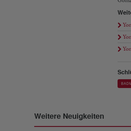
Golis
Weit
Yon
Yon
Yone
Schl
BAD
Weitere Neuigkeiten