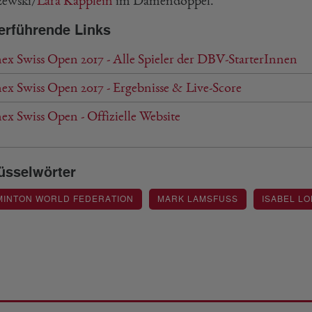
zewski/
Lara Käpplein
im Damendoppel.
erführende Links
ex Swiss Open 2017 - Alle Spieler der DBV-StarterInnen
ex Swiss Open 2017 - Ergebnisse & Live-Score
x Swiss Open - Offizielle Website
üsselwörter
MINTON WORLD FEDERATION
MARK LAMSFUSS
ISABEL L