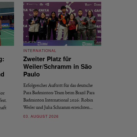
INTERNATIONAL
g:
Zweiter Platz für
INTERNATIONAL
Weiler/Schramm in São
Bronze für 
nd
Paulo
den Europea
Erfolgreicher Auftritt für das deutsche
Historischer Erfol
Para Badminton-Team beim Brazil Para
ior
Bei den European U
Badminton International 2026: Robin
est.
Salerno sicherte sic
Weiler und Julia Schramm erreichten…
haft
30. JULI 2026
03. AUGUST 2026