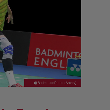
@BadmintonPhoto (Archiv)