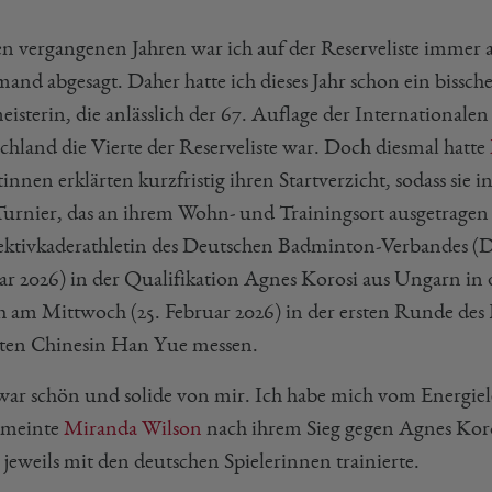
n vergangenen Jahren war ich auf der Reserveliste immer an
mand abgesagt. Daher hatte ich dieses Jahr schon ein bissc
eisterin, die anlässlich der 67. Auflage der International
chland die Vierte der Reserveliste war. Doch diesmal hatte
innen erklärten kurzfristig ihren Startverzicht, sodass sie
urnier, das an ihrem Wohn- und Trainingsort ausgetragen
ektivkaderathletin des Deutschen Badminton-Verbandes (DB
r 2026) in der Qualifikation Agnes Korosi aus Ungarn in dre
ich am Mittwoch (25. Februar 2026) in der ersten Runde d
zten Chinesin Han Yue messen.
war schön und solide von mir. Ich habe mich vom Energieleve
 meinte
Miranda Wilson
nach ihrem Sieg gegen Agnes Koro
jeweils mit den deutschen Spielerinnen trainierte.