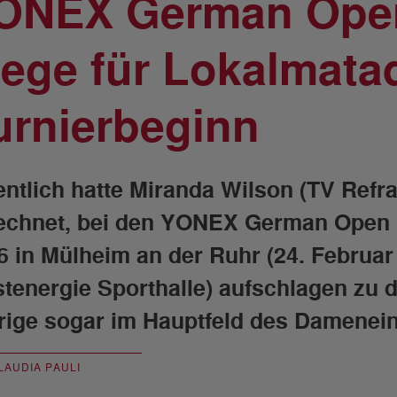
ONEX German Open
iege für Lokalmata
urnierbeginn
entlich hatte Miranda Wilson (TV Refra
echnet, bei den YONEX German Open
6 in Mülheim an der Ruhr (24. Februar 
tenergie Sporthalle) aufschlagen zu dü
rige sogar im Hauptfeld des Damenei
LAUDIA PAULI