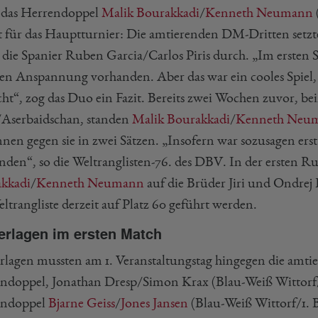
das Herrendoppel
Malik Bourakkadi
/
Kenneth Neumann
t für das Hauptturnier: Die amtierenden DM-Dritten setzten 
 die Spanier Ruben Garcia/Carlos Piris durch. „Im ersten S
hen Anspannung vorhanden. Aber das war ein cooles Spiel,
ht“, zog das Duo ein Fazit. Bereits zwei Wochen zuvor, be
Aserbaidschan, standen
Malik Bourakkadi
/
Kenneth Neu
nen gegen sie in zwei Sätzen. „Insofern war sozusagen ers
nden“, so die Weltranglisten-76. des DBV. In der ersten R
kkadi
/
Kenneth Neumann
auf die Brüder Jiri und Ondrej 
ltrangliste derzeit auf Platz 60 geführt werden.
erlagen im ersten Match
rlagen mussten am 1. Veranstaltungstag hingegen die amt
ndoppel, Jonathan Dresp/Simon Krax (Blau-Weiß Wittorf/
endoppel
Bjarne Geiss
/
Jones Jansen
(Blau-Weiß Wittorf/1. 