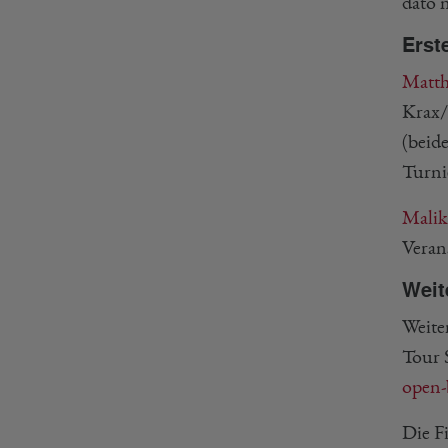
dato 
Erst
Matth
Krax/
(beid
Turni
Malik
Veran
Weit
Weite
Tour 
open-
Die F