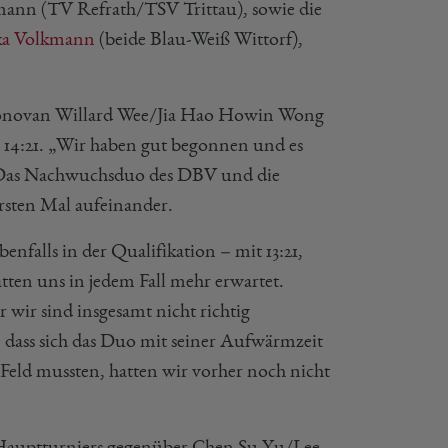
nn (TV Refrath/TSV Trittau), sowie die
ka Volkmann
(beide Blau-Weiß Wittorf),
 Donovan Willard Wee/Jia Hao Howin Wong
21, 14:21. „Wir haben gut begonnen und es
p. Das Nachwuchsduo des DBV und die
sten Mal aufeinander.
enfalls in der Qualifikation – mit 13:21,
tten uns in jedem Fall mehr erwartet.
 wir sind insgesamt nicht richtig
dass sich das Duo mit seiner Aufwärmzeit
s Feld mussten, hatten wir vorher noch nicht
Hauptturniers gegenüber Chen Su Yu/Lee