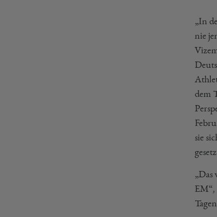
„In de
nie je
Vizem
Deuts
Athlet
dem T
Persp
Februa
sie s
geset
„Das 
EM“,
Tagen 