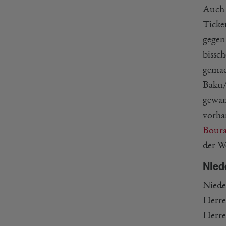
Auch 
Ticke
gegen
bissc
gemac
Baku/
gewan
vorha
Boura
der We
Nied
Niede
Herre
Herr