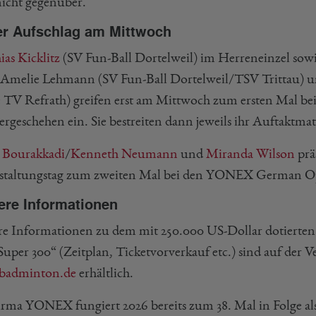
nicht gegenüber.
er Aufschlag am Mittwoch
ias Kicklitz
(SV Fun-Ball Dortelweil) im Herreneinzel so
Amelie Lehmann (SV Fun-Ball Dortelweil/TSV Trittau) 
e TV Refrath) greifen erst am Mittwoch zum ersten Mal
ergeschehen ein. Sie bestreiten dann jeweils ihr Auftaktma
 Bourakkadi
/
Kenneth Neumann
und
Miranda Wilson
prä
staltungstag zum zweiten Mal bei den YONEX German Op
ere Informationen
re Informationen zu dem mit 250.000 US-Dollar dotiert
Super 300“ (Zeitplan, Ticketvorverkauf etc.) sind auf der 
badminton.de
erhältlich.
irma YONEX fungiert 2026 bereits zum 38. Mal in Folge al