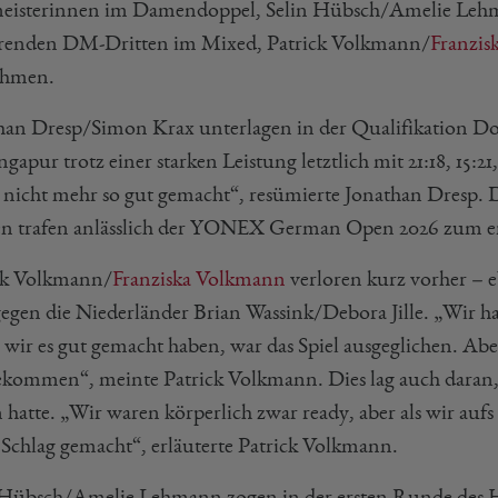
eisterinnen im Damendoppel, Selin Hübsch/Amelie Lehma
renden DM-Dritten im Mixed, Patrick Volkmann/
Franzis
ehmen.
han Dresp/Simon Krax unterlagen in der Qualifikation
ngapur trotz einer starken Leistung letztlich mit 21:18, 15:
r nicht mehr so gut gemacht“, resümierte Jonathan Dres
en trafen anlässlich der YONEX German Open 2026 zum er
ck Volkmann/
Franziska Volkmann
verloren kurz vorher – eb
 gegen die Niederländer Brian Wassink/Debora Jille. „Wir ha
wir es gut gemacht haben, war das Spiel ausgeglichen. Aber
ekommen“, meinte Patrick Volkmann. Dies lag auch daran, 
 hatte. „Wir waren körperlich zwar ready, aber als wir auf
 Schlag gemacht“, erläuterte Patrick Volkmann.
 Hübsch/Amelie Lehmann zogen in der ersten Runde des 