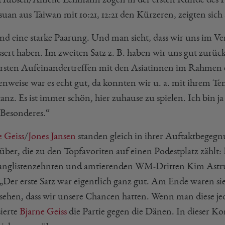
uan aus Taiwan mit 10:21, 12:21 den Kürzeren, zeigten sich 
sind eine starke Paarung. Und man sieht, dass wir uns im V
ssert haben. Im zweiten Satz z. B. haben wir uns gut zur
rsten Aufeinandertreffen mit den Asiatinnen im Rahmen 
enweise war es echt gut, da konnten wir u. a. mit ihrem Te
anz. Es ist immer schön, hier zuhause zu spielen. Ich bin 
 Besonderes.“
e Geiss
/
Jones Jansen
standen gleich in ihrer Auftaktbegeg
über, die zu den Topfavoriten auf einen Podestplatz zählt:
anglistenzehnten und amtierenden WM-Dritten Kim Astru
. „Der erste Satz war eigentlich ganz gut. Am Ende waren s
esehen, dass wir unsere Chancen hatten. Wenn man diese jed
sierte
Bjarne Geiss
die Partie gegen die Dänen. In dieser Kom