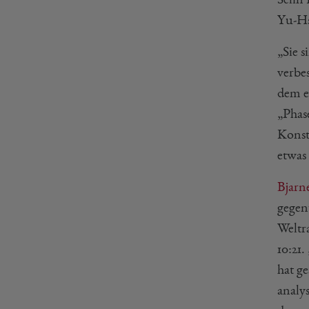
Yu-Hs
„Sie 
verbe
dem e
„Phas
Konst
etwas
Bjarn
gegen
Weltr
10:21
hat g
analy