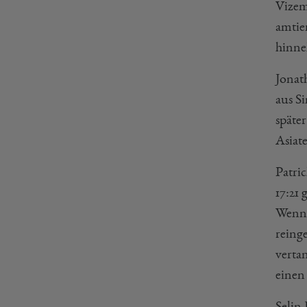
Vizem
amtie
hinn
Jonat
aus Si
späte
Asiat
Patri
17:21
Wenn 
reing
vertan
einen
Selin