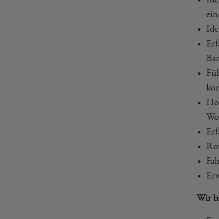
ein
Ide
Erf
Ba
Füh
ko
Hoh
Wo
Erf
Rou
Fah
Erw
Wir b