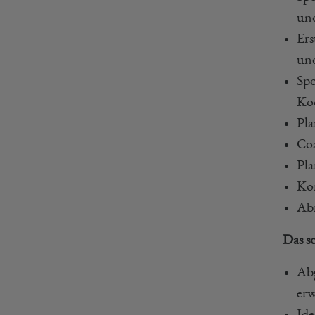
und
Ers
und
Spo
Koo
Pla
Co
Pla
Kom
Ab
Das s
Abg
erw
Ide