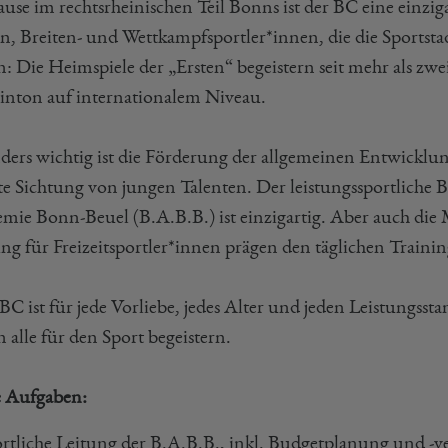
use im rechtsrheinischen Teil Bonns ist der BC eine einz
en, Breiten- und Wettkampfsportler*innen, die die Sports
n: Die Heimspiele der „Ersten“ begeistern seit mehr als zw
nton auf internationalem Niveau.
ders wichtig ist die Förderung der allgemeinen Entwicklu
lte Sichtung von jungen Talenten. Der leistungssportliche 
mie Bonn-Beuel (B.A.B.B.) ist einzigartig. Aber auch die 
ng für Freizeitsportler*innen prägen den täglichen Trainin
BC ist für jede Vorliebe, jedes Alter und jeden Leistungss
 alle für den Sport begeistern.
 Aufgaben:
rtliche Leitung der B.A.B.B., inkl. Budgetplanung und -