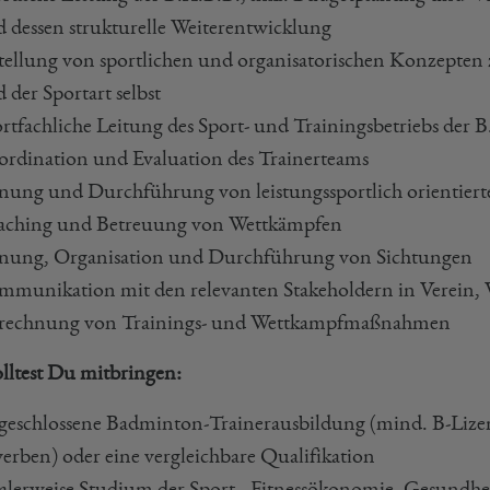
 dessen strukturelle Weiterentwicklung
tellung von sportlichen und organisatorischen Konzepten
 der Sportart selbst
rtfachliche Leitung des Sport- und Trainingsbetriebs der
rdination und Evaluation des Trainerteams
nung und Durchführung von leistungssportlich orientier
aching und Betreuung von Wettkämpfen
nung, Organisation und Durchführung von Sichtungen
munikation mit den relevanten Stakeholdern in Verein,
rechnung von Trainings- und Wettkampfmaßnahmen
olltest Du mitbringen:
eschlossene Badminton-Trainerausbildung (mind. B-Lizenz
erben) oder eine vergleichbare Qualifikation
alerweise Studium der Sport-, Fitnessökonomie, Gesundhe