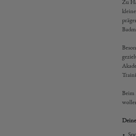
Zu Ha
klein
präge
Badmi
Beson
gezie
Akade
Traini
Beim 
wollen
Deine
Spo