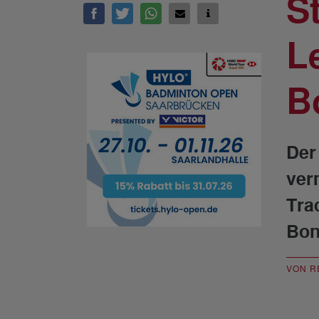
S
L
B
Der
ver
Tra
Bon
VON R