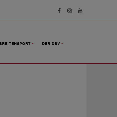
BEUEL (M/W/D)
BREITENSPORT
DER DBV