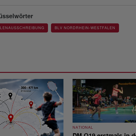
üsselwörter
LLENAUSSCHREIBUNG
BLV NORDRHEIN-WESTFALEN
NATIONAL
DM O19 erstmals in d