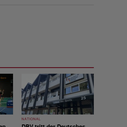
NATIONAL
en
DBV tritt der Deutsches