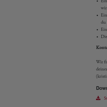
Ein
wir
Ein
du 
Ein
Die
Konta
Wir f
deiner
(kris
Dow
St