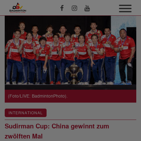
(Foto/LIVE: BadmintonPhoto).
INTERNATIONAL
Sudirman Cup: China gewinnt zum
zwölften Mal