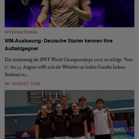
INTERNATIONAL
I
WM-Auslosung: Deutsche Starter kennen ihre
B
Auftaktgegner
U
d
Die Auslosung der BWF World Championships 2026 ist erfolgt. Vom
Hi
17. bis 23. August trifft sich die Weltelite im Indira Gandhi Indoor
de
Stadium in…
si
06. AUGUST 2026
30