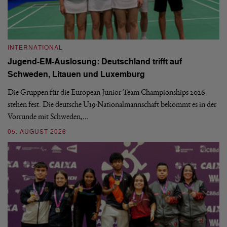
INTERNATIONAL
I
Jugend-EM-Auslosung: Deutschland trifft auf
B
Schweden, Litauen und Luxemburg
S
Die Gruppen für die European Junior Team Championships 2026
De
stehen fest. Die deutsche U19-Nationalmannschaft bekommt es in der
ve
Vorrunde mit Schweden,…
gr
05. AUGUST 2026
03