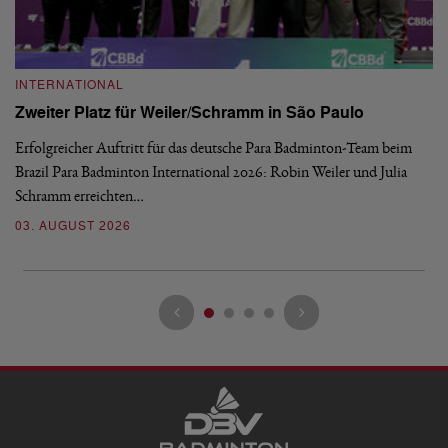
INTERNATIONAL
I
Zweiter Platz für Weiler/Schramm in São Paulo
D
Erfolgreicher Auftritt für das deutsche Para Badminton-Team beim
Di
Brazil Para Badminton International 2026: Robin Weiler und Julia
de
Schramm erreichten…
Gl
03. AUGUST 2026
28