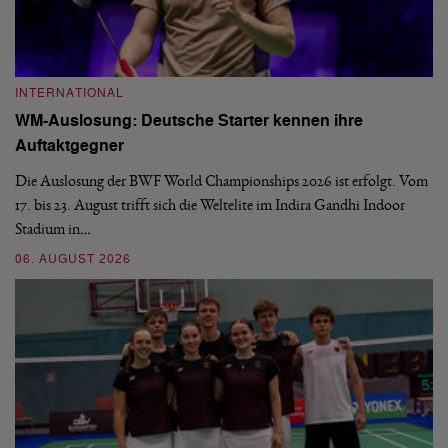
INTERNATIONAL
I
WM-Auslosung: Deutsche Starter kennen ihre
B
Auftaktgegner
U
d
Die Auslosung der BWF World Championships 2026 ist erfolgt. Vom
Hi
17. bis 23. August trifft sich die Weltelite im Indira Gandhi Indoor
de
Stadium in…
si
06. AUGUST 2026
30