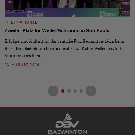
INTERNATIONAL
I
Zweiter Platz für Weiler/Schramm in São Paulo
D
Erfolgreicher Auftritt für das deutsche Para Badminton-Team beim
Di
Brazil Para Badminton International 2026: Robin Weiler und Julia
de
Schramm erreichten…
Gl
03. AUGUST 2026
28