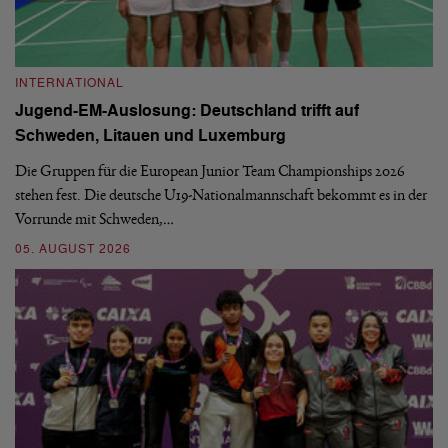
INTERNATIONAL
I
Jugend-EM-Auslosung: Deutschland trifft auf
B
Schweden, Litauen und Luxemburg
S
Die Gruppen für die European Junior Team Championships 2026
De
stehen fest. Die deutsche U19-Nationalmannschaft bekommt es in der
ve
Vorrunde mit Schweden,…
gr
05. AUGUST 2026
03