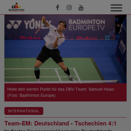
Holte den vierten Punkt für das DBV-Team: Samuel Hsiao
(Foto: Badminton Europe).
INTERNATIONAL
Team-EM: Deutschland - Tschechien 4:1