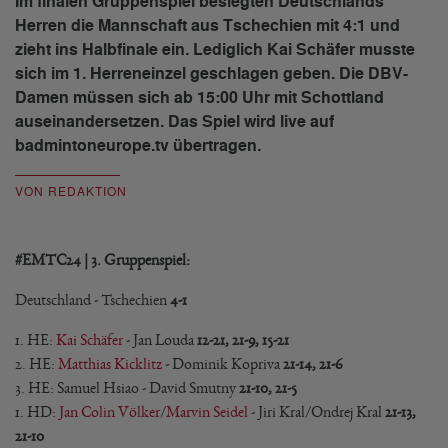
Im finalen Gruppenspiel besiegten Deutschlands
Herren die Mannschaft aus Tschechien mit 4:1 und
zieht ins Halbfinale ein. Lediglich Kai Schäfer musste
sich im 1. Herreneinzel geschlagen geben. Die DBV-
Damen müssen sich ab 15:00 Uhr mit Schottland
auseinandersetzen. Das Spiel wird live auf
badmintoneurope.tv übertragen.
VON REDAKTION
#EMTC24 | 3. Gruppenspiel:
Deutschland - Tschechien
4-1
1. HE:
Kai Schäfer
- Jan Louda
12-21, 21-9, 15-21
2. HE:
Matthias Kicklitz
- Dominik Kopriva
21-14, 21-6
3. HE: Samuel Hsiao - David Smutny
21-10, 21-5
1. HD:
Jan Colin Völker
/
Marvin Seidel
- Jiri Kral/Ondrej Kral
21-13,
21-10