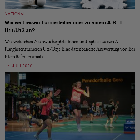
NATIONAL
Wie weit reisen Turnierteilnehmer zu einem A-RLT
N
U11/U13 an?
S
Wie weit reisen Nachwuchsspielerinnen und -spieler zu den A-
Ranglistenturnieren U11/U13? Eine datenbasierte Auswertung von Edi
De
Klein liefert erstmals…
nä
ei
17. JULI 2026
09