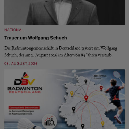
NATIONAL
N
Trauer um Wolfgang Schuch
D
b
Die Badmintongemeinschaft in Deutschland trauert um Wolfgang
Schuch, der am 2. August 2026 im Alter von 84 Jahren verstarb.
De
En
08. AUGUST 2026
be
09