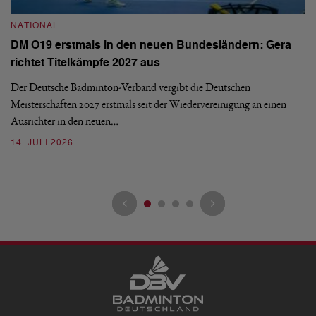
NATIONAL
N
DM O19 erstmals in den neuen Bundesländern: Gera
E
richtet Titelkämpfe 2027 aus
Mi
Der Deutsche Badminton-Verband vergibt die Deutschen
Mo
Meisterschaften 2027 erstmals seit der Wiedervereinigung an einen
de
Ausrichter in den neuen…
08
14. JULI 2026