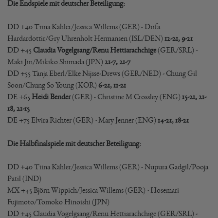
Die Endspiele mit deutscher Beteiligung:
DD +40 Tiina Kähler/Jessica Willems (GER) - Drifa
Hardardottir/Gry Uhrenholt Hermansen (ISL/DEN)
12-21, 9-21
DD +45
Claudia Vogelgsang/Renu Hettiarachchige
(GER/SRL) -
Maki Jin/Mikiko Shimada (JPN)
21-7, 21-7
DD +55 Tanja Eberl/Elke Nijsse-Drews (GER/NED) - Chung Gil
Soon/Chung So Young (KOR)
6-21, 11-21
DE +65
Heidi Bender
(GER) - Christine M Crossley (ENG)
15-21, 21-
18, 21-15
DE +75 Elvira Richter (GER) - Mary Jenner (ENG)
14-21, 18-21
Die Halbfinalspiele mit deutscher Beteiligung:
DD +40 Tiina Kähler/Jessica Willems (GER) - Nupura Gadgil/Pooja
Patil (IND)
MX +45 Björn Wippich/Jessica Willems (GER) - Hosemari
Fujimoto/Tomoko Hinoishi (JPN)
DD +45 Claudia Vogelgsang/Renu Hettiarachchige (GER/SRL) -