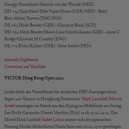
Georgy Trouerbach/Marielle van der Woerdt (NED)
DD +55 Tanja Eberl/Elke Nijsse-Drews (GER/NED) - Betty
Blair/Aileen Travers (ENG/SCO)
DE +65 Heidi Bender (GER) - Christine Black (SCO)
DD +65 Heidi Bender/Marie-Luise Schulta-Jansen (GER) - Anne C
Bridge/Christine M Crossley (ENG)
DE +75 Elvira Richter (GER) - Irene Sterlie (DEN)
Aktuelle Ergebnisse
Livestream auf YouTube
VICTOR Hong Kong Open 2023:
Leider blieb das Viertelfinale für die beiden DBV-Paarungen beim
Super 500-Turnier in Hongkong Endstation.
Mark Lamsfuß
/
Marvin
Seidel
unterlagen im Match um den Einzug ins Halbfinale am Freitag
Leo Rolly Carnando/Daniel Marthin (INA) 21-18, 15-21, 14-21. Das
Mixed Mark Lamfuß/
Isabel Lohau
musste sich der japanischen
Paarung Hiroki Midorikawa/Natsu Saito mit 20-22, 13-21 geschlagen