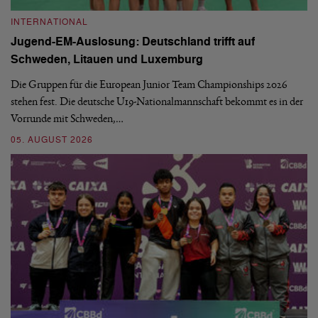
INTERNATIONAL
I
Jugend-EM-Auslosung: Deutschland trifft auf
B
Schweden, Litauen und Luxemburg
S
Die Gruppen für die European Junior Team Championships 2026
De
stehen fest. Die deutsche U19-Nationalmannschaft bekommt es in der
ve
Vorrunde mit Schweden,…
gr
05. AUGUST 2026
03