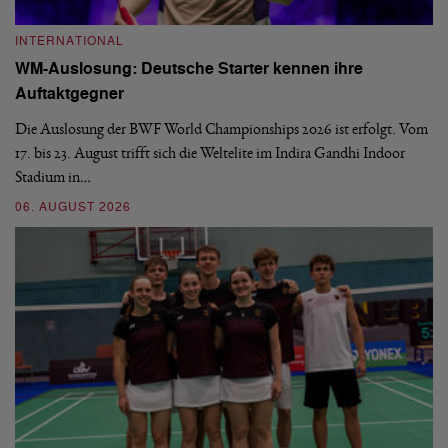
INTERNATIONAL
I
WM-Auslosung: Deutsche Starter kennen ihre
B
Auftaktgegner
U
d
Die Auslosung der BWF World Championships 2026 ist erfolgt. Vom
Hi
17. bis 23. August trifft sich die Weltelite im Indira Gandhi Indoor
de
Stadium in…
si
06. AUGUST 2026
30