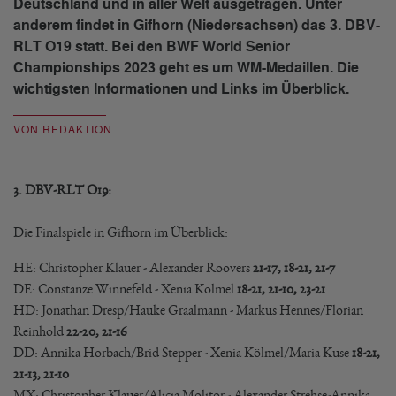
Deutschland und in aller Welt ausgetragen. Unter
anderem findet in Gifhorn (Niedersachsen) das 3. DBV-
RLT O19 statt. Bei den BWF World Senior
Championships 2023 geht es um WM-Medaillen. Die
wichtigsten Informationen und Links im Überblick.
VON REDAKTION
3. DBV-RLT O19:
Die Finalspiele in Gifhorn im Überblick:
HE: Christopher Klauer - Alexander Roovers
21-17, 18-21, 21-7
DE: Constanze Winnefeld - Xenia Kölmel
18-21, 21-10, 23-21
HD: Jonathan Dresp/Hauke Graalmann - Markus Hennes/Florian
Reinhold
22-20, 21-16
DD: Annika Horbach/Brid Stepper - Xenia Kölmel/Maria Kuse
18-21,
21-13, 21-10
MX: Christopher Klauer/Alicia Molitor - Alexander Strehse-Annika