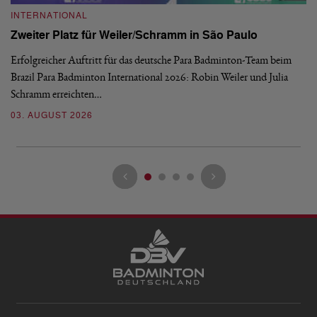
INTERNATIONAL
I
Zweiter Platz für Weiler/Schramm in São Paulo
D
Erfolgreicher Auftritt für das deutsche Para Badminton-Team beim
Di
Brazil Para Badminton International 2026: Robin Weiler und Julia
de
Schramm erreichten…
Gl
03. AUGUST 2026
28