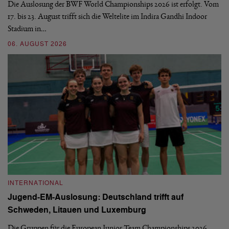
d
Die Auslosung der BWF World Championships 2026 ist erfolgt. Vom
Hi
17. bis 23. August trifft sich die Weltelite im Indira Gandhi Indoor
de
Stadium in…
si
06. AUGUST 2026
30
INTERNATIONAL
I
Jugend-EM-Auslosung: Deutschland trifft auf
B
Schweden, Litauen und Luxemburg
S
Die Gruppen für die European Junior Team Championships 2026
De