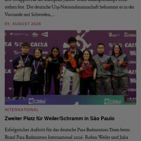
stehen fest. Die deutsche U19-Nationalmannschaft bekommt es in der
ve
Vorrunde mit Schweden,…
gr
05. AUGUST 2026
03
INTERNATIONAL
I
Zweiter Platz für Weiler/Schramm in São Paulo
D
Erfolgreicher Auftritt für das deutsche Para Badminton-Team beim
Di
Brazil Para Badminton International 2026: Robin Weiler und Julia
de