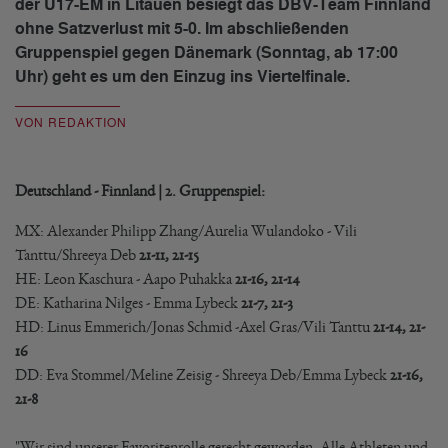
der U17-EM in Litauen besiegt das DBV-Team Finnland
ohne Satzverlust mit 5-0. Im abschließenden
Gruppenspiel gegen Dänemark (Sonntag, ab 17:00
Uhr) geht es um den Einzug ins Viertelfinale.
VON REDAKTION
Deutschland - Finnland | 2. Gruppenspiel:
MX: Alexander Philipp Zhang/Aurelia Wulandoko - Vili
Tanttu/Shreeya Deb
21-11, 21-15
HE: Leon Kaschura - Aapo Puhakka
21-16, 21-14
DE: Katharina Nilges - Emma Lybeck
21-7, 21-3
HD: Linus Emmerich/Jonas Schmid -
Axel Gras/Vili Tanttu
21-14, 21-
16
DD: Eva Stommel/Meline Zeisig - Shreeya Deb/Emma Lybeck
21-16,
21-8
"Wir sind unserer Favoritenrolle gerecht geworden. Alle Athleten und