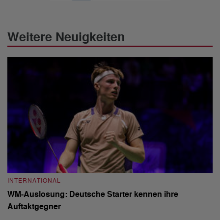
Weitere Neuigkeiten
INTERNATIONAL
I
WM-Auslosung: Deutsche Starter kennen ihre
B
Auftaktgegner
U