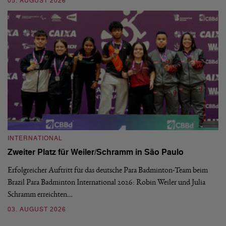
05. AUGUST 2026
03
INTERNATIONAL
I
Zweiter Platz für Weiler/Schramm in São Paulo
D
Erfolgreicher Auftritt für das deutsche Para Badminton-Team beim
Di
Brazil Para Badminton International 2026: Robin Weiler und Julia
de
Schramm erreichten…
Gl
03. AUGUST 2026
28