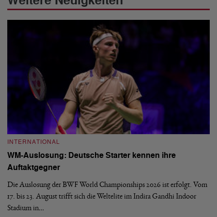
Weitere Neuigkeiten
INTERNATIONAL
I
WM-Auslosung: Deutsche Starter kennen ihre
B
Auftaktgegner
U
d
Die Auslosung der BWF World Championships 2026 ist erfolgt. Vom
Hi
17. bis 23. August trifft sich die Weltelite im Indira Gandhi Indoor
de
Stadium in…
si