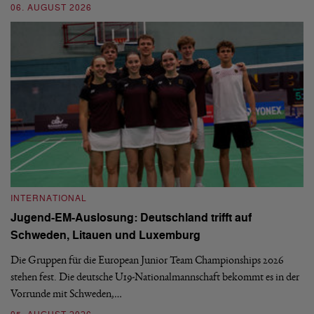
06. AUGUST 2026
30
INTERNATIONAL
I
Jugend-EM-Auslosung: Deutschland trifft auf
B
Schweden, Litauen und Luxemburg
S
Die Gruppen für die European Junior Team Championships 2026
De
stehen fest. Die deutsche U19-Nationalmannschaft bekommt es in der
ve
Vorrunde mit Schweden,…
gr