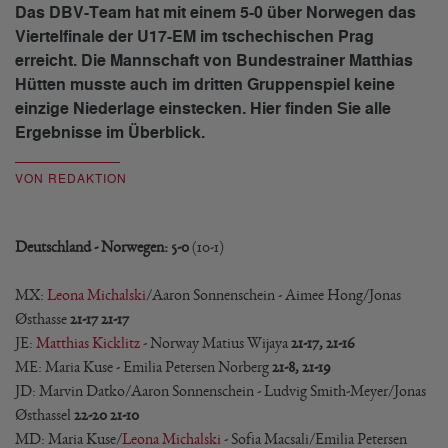
Das DBV-Team hat mit einem 5-0 über Norwegen das
Viertelfinale der U17-EM im tschechischen Prag
erreicht. Die Mannschaft von Bundestrainer Matthias
Hütten musste auch im dritten Gruppenspiel keine
einzige Niederlage einstecken. Hier finden Sie alle
Ergebnisse im Überblick.
VON REDAKTION
Deutschland - Norwegen: 5-0
(10-1)
MX:
Leona Michalski
/Aaron Sonnenschein - Aimee Hong/Jonas
Østhasse
21-17 21-17
JE:
Matthias Kicklitz
- Norway Matius Wijaya
21-17, 21-16
ME: Maria Kuse - Emilia Petersen Norberg
21-8, 21-19
JD: Marvin Datko/Aaron Sonnenschein - Ludvig Smith-Meyer/Jonas
Østhassel
22-20 21-10
MD: Maria Kuse/
Leona Michalski
- Sofia Macsali/Emilia Petersen