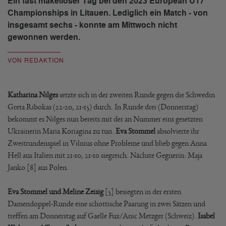
Ein fast makelloser Tag bei den 2023 European U17
Championships in Litauen. Lediglich ein Match - von
insgesamt sechs - konnte am Mittwoch nicht
gewonnen werden.
VON REDAKTION
Katharina Nilges
setzte sich in der zweiten Runde gegen die Schwedin
Greta Ribokas (22-20, 21-15) durch. In Runde drei (Donnerstag)
bekommt es Nilges nun bereits mit der an Nummer eins gesetzten
Ukrainerin Maria Koriagina zu tun.
Eva Stommel
absolvierte ihr
Zweitrundenspiel in Vilnius ohne Probleme und blieb gegen Anna
Hell aus Italien mit 21-10, 21-10 siegreich. Nächste Gegnerin: Maja
Janko [8] aus Polen.
Eva Stommel und Meline Zeisig
[5] besiegten in der ersten
Damendoppel-Runde eine schottische Paarung in zwei Sätzen und
treffen am Donnerstag auf Gaelle Fux/Anic Metzger (Schweiz).
Isabel