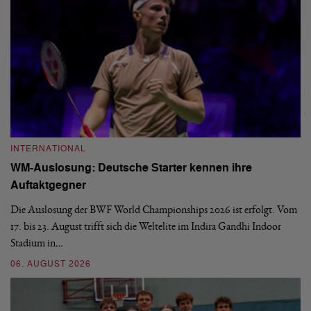
INTERNATIONAL
I
WM-Auslosung: Deutsche Starter kennen ihre
B
Auftaktgegner
U
d
Die Auslosung der BWF World Championships 2026 ist erfolgt. Vom
Hi
17. bis 23. August trifft sich die Weltelite im Indira Gandhi Indoor
de
Stadium in…
si
06. AUGUST 2026
30