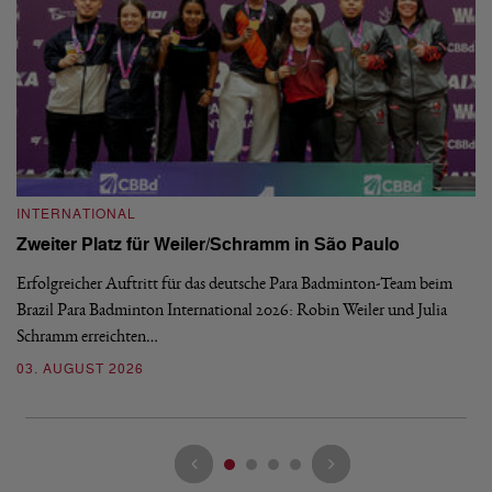
INTERNATIONAL
I
Zweiter Platz für Weiler/Schramm in São Paulo
D
Erfolgreicher Auftritt für das deutsche Para Badminton-Team beim
Di
Brazil Para Badminton International 2026: Robin Weiler und Julia
de
Schramm erreichten…
Gl
03. AUGUST 2026
28