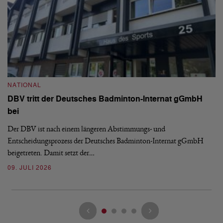
N
S
NATIONAL
H
DBV tritt der Deutsches Badminton-Internat gGmbH
De
bei
Ze
Bu
Der DBV ist nach einem längeren Abstimmungs- und
Entscheidungsprozess der Deutsches Badminton-Internat gGmbH
07
beigetreten. Damit setzt der…
09. JULI 2026