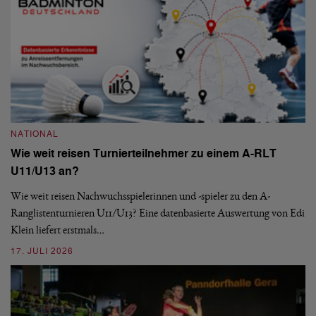
NATIONAL
N
Wie weit reisen Turnierteilnehmer zu einem A-RLT
S
U11/U13 an?
De
nä
Wie weit reisen Nachwuchsspielerinnen und -spieler zu den A-
ei
-
Ranglistenturnieren U11/U13? Eine datenbasierte Auswertung von Edi
Klein liefert erstmals…
09
17. JULI 2026