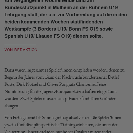
Am vergangenen Wochenende fand am
Bundesstützpunkt in Mülheim an der Ruhr ein U19-
Lehrgang statt, der u.a. zur Vorbereitung auf die in den
beiden kommenden Wochen stattfindenden
Wettkämpfe (3 Borders U19/ Bonn FS O19 sowie
Spanish U19/ Litauen FS O19) dienen sollte.
VON REDAKTION
Dazu waren insgesamt 21 Spieler*innen eingeladen worden, denen zu
Beginn des Jahres vom Team der Nachwuchsbundestrainer Detlef
Poste, Dirk Nötzel und Oliver Pongratz Chancen auf eine
Nominierung für die Jugend-Europameisterschaften eingeräumt
wurden. Zwei Spieler mussten aus privaten/familiären Gründen
absagen.
Von Freitagabend bis Sonntagmittag absolvierten die Spieler*innen
jeweils fünf disziplinspezifische Trainingseinheiten, die unter der
Zielsetzung „Energiegeladen mit hoher Qualität miteinander