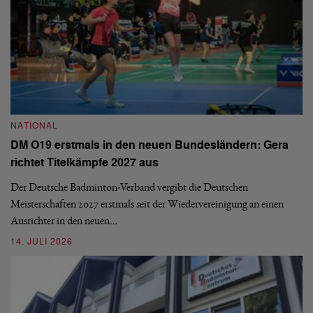
N
NATIONAL
E
DM O19 erstmals in den neuen Bundesländern: Gera
Mi
richtet Titelkämpfe 2027 aus
Mo
de
Der Deutsche Badminton-Verband vergibt die Deutschen
Meisterschaften 2027 erstmals seit der Wiedervereinigung an einen
08
Ausrichter in den neuen…
14. JULI 2026