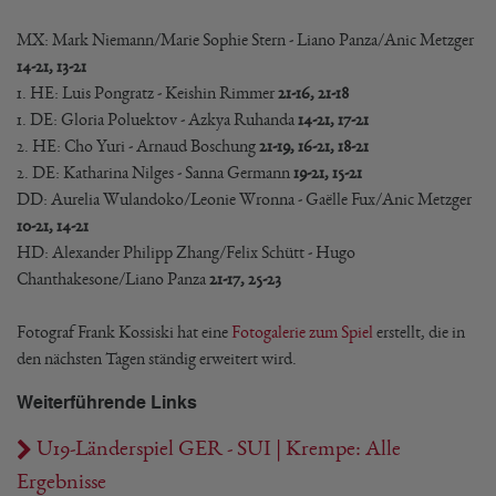
MX: Mark Niemann/Marie Sophie Stern - Liano Panza/Anic Metzger
14-21, 13-21
1. HE: Luis Pongratz - Keishin Rimmer
21-16, 21-18
1. DE: Gloria Poluektov - Azkya Ruhanda
14-21, 17-21
2. HE: Cho Yuri - Arnaud Boschung
21-19, 16-21, 18-21
2. DE: Katharina Nilges - Sanna Germann
19-21, 15-21
DD: Aurelia Wulandoko/Leonie Wronna - Gaëlle Fux/Anic Metzger
10-21, 14-21
HD: Alexander Philipp Zhang/Felix Schütt - Hugo
Chanthakesone/Liano Panza
21-17, 25-23
Fotograf Frank Kossiski hat eine
Fotogalerie zum Spiel
erstellt, die in
den nächsten Tagen ständig erweitert wird.
Weiterführende Links
U19-Länderspiel GER - SUI | Krempe: Alle
Ergebnisse