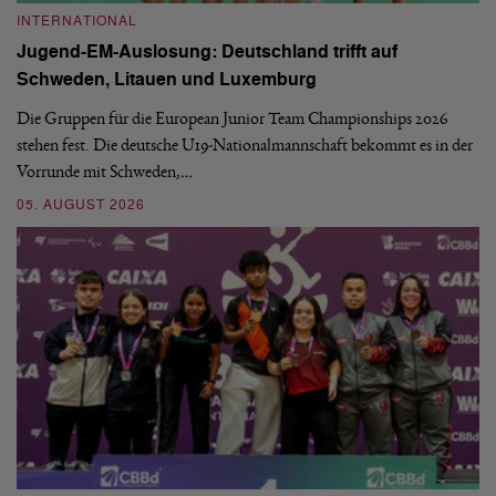
INTERNATIONAL
I
Jugend-EM-Auslosung: Deutschland trifft auf
B
Schweden, Litauen und Luxemburg
S
Die Gruppen für die European Junior Team Championships 2026
De
stehen fest. Die deutsche U19-Nationalmannschaft bekommt es in der
ve
Vorrunde mit Schweden,…
gr
05. AUGUST 2026
03