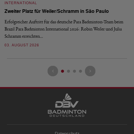
INTERNATIONAL
I
Zweiter Platz für Weiler/Schramm in São Paulo
D
Erfolgreicher Auftritt für das deutsche Para Badminton-Team beim
Di
Brazil Para Badminton International 2026: Robin Weiler und Julia
de
Schramm erreichten…
Gl
03. AUGUST 2026
28
Datenschutz