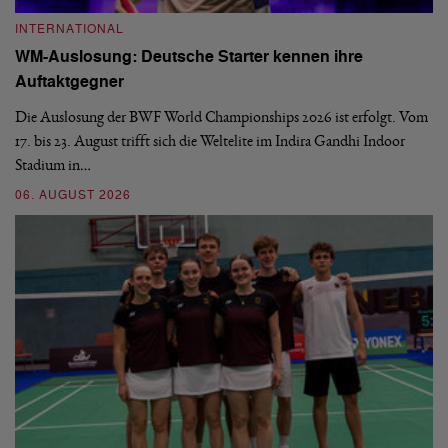
INTERNATIONAL
I
WM-Auslosung: Deutsche Starter kennen ihre
B
Auftaktgegner
U
d
Die Auslosung der BWF World Championships 2026 ist erfolgt. Vom
Hi
17. bis 23. August trifft sich die Weltelite im Indira Gandhi Indoor
de
Stadium in…
si
06. AUGUST 2026
30