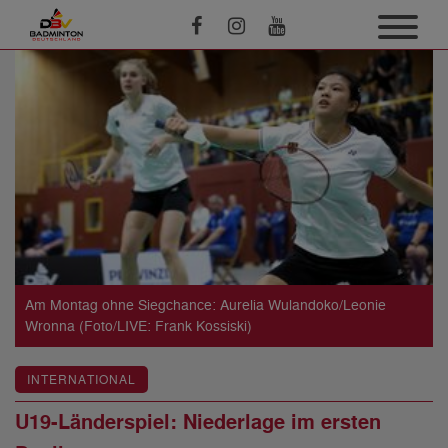
Am Montag ohne Siegchance: Aurelia Wulandoko/Leonie
Wronna (Foto/LIVE: Frank Kossiski)
INTERNATIONAL
U19-Länderspiel: Niederlage im ersten