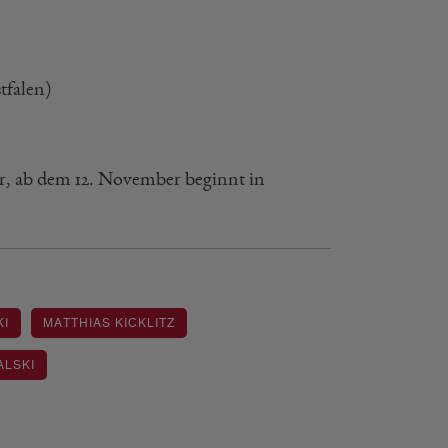
tfalen)
, ab dem 12. November beginnt in
KI
MATTHIAS KICKLITZ
ALSKI