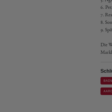
6. Pe
7. Re
8. So
9. Sp
Die W
Markh
Schl
BAD
AAR