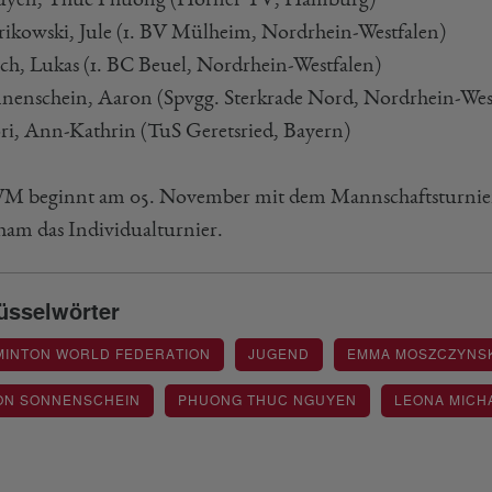
trikowski, Jule (1. BV Mülheim, Nordrhein-Westfalen)
sch, Lukas (1. BC Beuel, Nordrhein-Westfalen)
nnenschein, Aaron (Spvgg. Sterkrade Nord, Nordrhein-Wes
öri, Ann-Kathrin (TuS Geretsried, Bayern)
M beginnt am 05. November mit dem Mannschaftsturnier
am das Individualturnier.
üsselwörter
MINTON WORLD FEDERATION
JUGEND
EMMA MOSZCZYNS
ON SONNENSCHEIN
PHUONG THUC NGUYEN
LEONA MICH