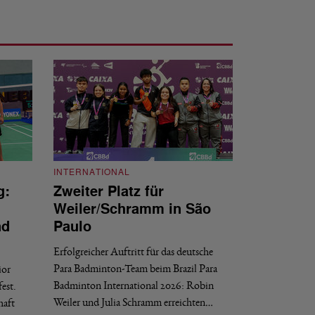
INTERNATIONAL
g:
Zweiter Platz für
INTERNATIONAL
Weiler/Schramm in São
Bronze für 
nd
Paulo
den Europea
Erfolgreicher Auftritt für das deutsche
Historischer Erfol
Para Badminton-Team beim Brazil Para
ior
Bei den European U
Badminton International 2026: Robin
est.
Salerno sicherte sic
Weiler und Julia Schramm erreichten…
haft
30. JULI 2026