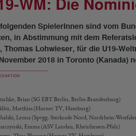
19-WM: Die Nomin
 folgenden SpielerInnen sind vom Bun
ten, in Abstimmung mit dem Referatsle
, Thomas Lohwieser, für die U19-Welt
 November 2018 in Toronto (Kanada) n
EDAKTION
ltschke, Brian (SG EBT Berlin, Berlin-Brandenburg)
cklitz, Matthias (Horner TV, Hamburg)
chalski, Leona (Spvgg. Sterkrade Nord, Nordrhein-Westfale
szczynski, Emma (ASV Landau, Rheinhessen-Pfalz)
uyen, Thuc Phuong (Horner TV, Hamburg)