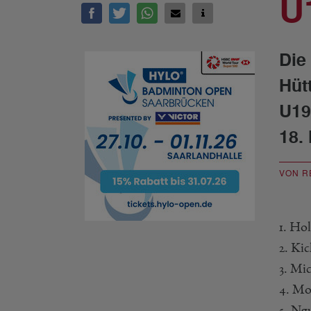
U
Die
Hüt
U19
18.
VON R
1. Ho
2. Ki
3. Mi
4. Mo
5. Ng