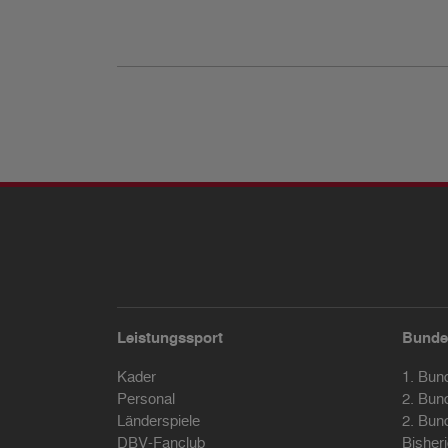
Leistungssport
Bunde
Kader
1. Bun
Personal
2. Bun
Länderspiele
2. Bun
DBV-Fanclub
Bisher