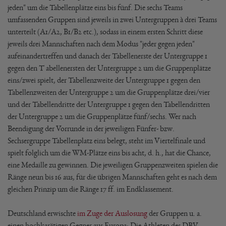
jeden" um die Tabellenplätze eins bis fünf. Die sechs Teams
umfassenden Gruppen sind jeweils in zwei Untergruppen à drei Teams
unterteilt (A1/A2, B1/B2 etc.), sodass in einem ersten Schritt diese
jeweils drei Mannschaften nach dem Modus "jeder gegen jeden"
aufeinandertreffen und danach der Tabellenerste der Untergruppe 1
gegen den T abellenersten der Untergruppe 2 um die Gruppenplätze
eins/zwei spielt, der Tabellenzweite der Untergruppe 1 gegen den
Tabellenzweiten der Untergruppe 2 um die Gruppenplätze drei/vier
und der Tabellendritte der Untergruppe 1 gegen den Tabellendritten
der Untergruppe 2 um die Gruppenplätze fünf/sechs. Wer nach
Beendigung der Vorrunde in der jeweiligen Fünfer- bzw.
Sechsergruppe Tabellenplatz eins belegt, steht im Viertelfinale und
spielt folglich um die WM-Plätze eins bis acht, d. h., hat die Chance,
eine Medaille zu gewinnen. Die jeweiligen Gruppenzweiten spielen die
Ränge neun bis 16 aus, für die übrigen Mannschaften geht es nach dem
gleichen Prinzip um die Ränge 17 ff. im Endklassement.
Deutschland erwischte
im Zuge der Auslosung
der Gruppen u. a.
einen hochkarätigen Gegner aus Europa: Die Athleten des DBV