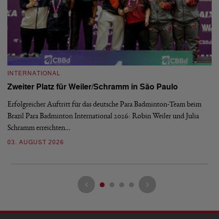
INTERNATIONAL
I
Zweiter Platz für Weiler/Schramm in São Paulo
D
Erfolgreicher Auftritt für das deutsche Para Badminton-Team beim
Di
Brazil Para Badminton International 2026: Robin Weiler und Julia
de
Schramm erreichten…
Gl
03. AUGUST 2026
28