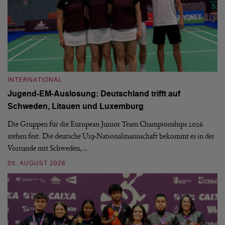
INTERNATIONAL
I
Jugend-EM-Auslosung: Deutschland trifft auf
B
Schweden, Litauen und Luxemburg
S
Die Gruppen für die European Junior Team Championships 2026
De
stehen fest. Die deutsche U19-Nationalmannschaft bekommt es in der
ve
Vorrunde mit Schweden,…
gr
05. AUGUST 2026
03