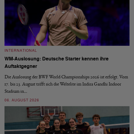
INTERNATIONAL
I
WM-Auslosung: Deutsche Starter kennen ihre
B
Auftaktgegner
U
d
Die Auslosung der BWF World Championships 2026 ist erfolgt. Vom
Hi
17. bis 23. August trifft sich die Weltelite im Indira Gandhi Indoor
de
Stadium in…
si
06. AUGUST 2026
30