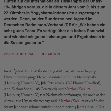
Hütten auf die internationalen Titelkämpfe der Unter-
19-Jährigen voraus, die in diesem Jahr vom 9. bis zum
22. Oktober in Yogyakarta/Indonesien ausgetragen
werden. Denn, so der Bundestrainer Jugend im
Deutschen Badminton-Verband (DBV): „Wir haben ein
sehr gutes Team. Es verfügt über ein hohes Potenzial
und wir sind mit guten Leistungen und Ergebnissen in
die Saison gestartet.“
VON CLAUDIA PAULI | REDAKTION
Im Aufgebot des DBV für die U19-WM 2017 stehen sechs junge
Damen und vier junge Herren, darunter in Emma Moszczynski
(Hamburg-Horner TV), Jule Petrikowski (BC Phönix Hövelhof),
Ann-Kathrin Spöri (TuS Geretsried) und
Matthias Kicklitz
(Hamburg-Horner TV) vier Nachwuchshoffnungen, die noch in der
Altersklasse U17 startberechtigt sind.
Matthias Kicklitz
ist als Spieler,
der im Jahr 2002 geboren wurde und somit erst 15 Jahre alt ist, in U17