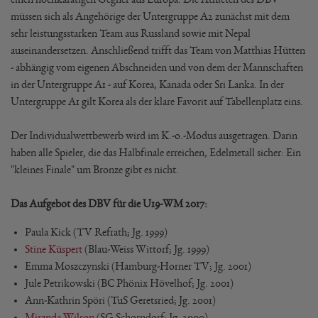
müssen sich als Angehörige der Untergruppe A2 zunächst mit dem
sehr leistungsstarken Team aus Russland sowie mit Nepal
auseinandersetzen. Anschließend trifft das Team von Matthias Hütten
- abhängig vom eigenen Abschneiden und von dem der Mannschaften
in der Untergruppe A1 - auf Korea, Kanada oder Sri Lanka. In der
Untergruppe A1 gilt Korea als der klare Favorit auf Tabellenplatz eins.
Der Individualwettbewerb wird im K.-o.-Modus ausgetragen. Darin
haben alle Spieler, die das Halbfinale erreichen, Edelmetall sicher: Ein
"kleines Finale" um Bronze gibt es nicht.
Das Aufgebot des DBV für die U19-WM 2017:
Paula Kick (TV Refrath; Jg. 1999)
Stine Küspert
(Blau-Weiss Wittorf; Jg. 1999)
Emma Moszczynski (Hamburg-Horner TV; Jg. 2001)
Jule Petrikowski (BC Phönix Hövelhof; Jg. 2001)
Ann-Kathrin Spöri (TuS Geretsried; Jg. 2001)
Miranda Wilson
(SG Schorndorf; Jg. 2000)