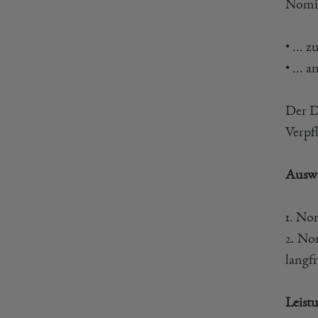
Nomin
• ...
• ...
Der D
Verpf
Auswa
1. No
2. No
langf
Leistu