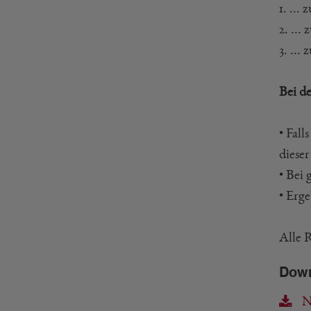
1. ..
2. ...
3. ...
Bei d
• Fall
diese
• Bei
• Erg
Alle 
Dow
N