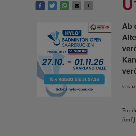
U
Ab 
Alt
ver
Kan
verö
VON M
Für d
fünf 