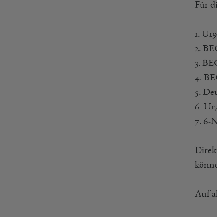
Für d
1. U1
2. BE
3. BE
4. BE
5. De
6. U1
7. 6-
Direk
könne
Auf a