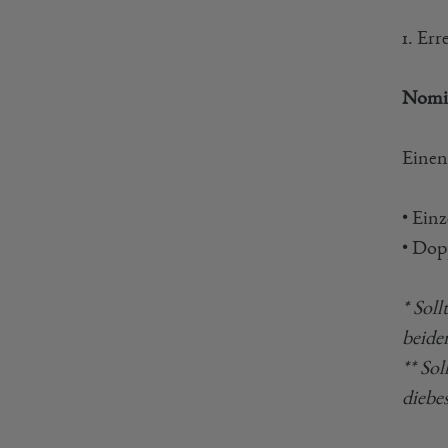
1. Er
Nomin
Einen
• Einz
• Dop
* Sol
beide
** So
diebe