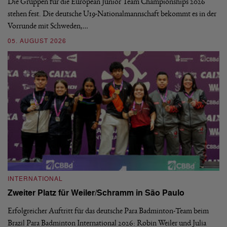
Die Gruppen für die European Junior Team Championships 2026
De
stehen fest. Die deutsche U19-Nationalmannschaft bekommt es in der
ve
Vorrunde mit Schweden,…
gr
05. AUGUST 2026
03
INTERNATIONAL
I
Zweiter Platz für Weiler/Schramm in São Paulo
D
Erfolgreicher Auftritt für das deutsche Para Badminton-Team beim
Di
Brazil Para Badminton International 2026: Robin Weiler und Julia
de