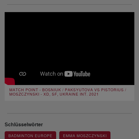
MATCH POINT - BOSNIUK / PAKSYUTOVA VS PISTORIUS /
MOSZCZYNSKI - XD, SF, UKRAINE INT. 2021
Schlüsselwörter
BADMINTON EUROPE
EMMA MOSZCZYNSKI