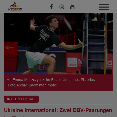
Mit Emma Moszczynski im Finale: Johannes Pistorius
(Foto/Archiv: BadmintonPhoto).
INTERNATIONAL
Ukraine International: Zwei DBV-Paarungen