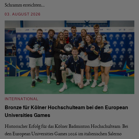
Schramm erreichten…
Gl
03. AUGUST 2026
28
INTERNATIONAL
I
Bronze für Kölner Hochschulteam bei den European
N
Universities Games
i
Historischer Erfolg für das Kölner Badminton Hochschulteam: Bei
Me
den European Universities Games 2026 im italienischen Salerno
Tu