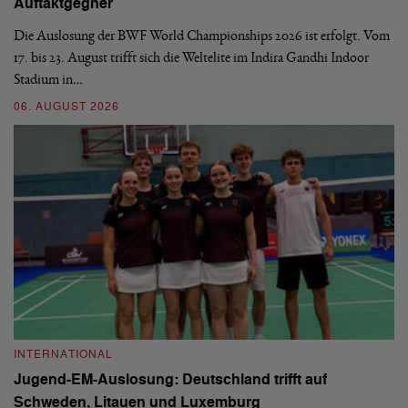
Auftaktgegner
U
d
Die Auslosung der BWF World Championships 2026 ist erfolgt. Vom
Hi
17. bis 23. August trifft sich die Weltelite im Indira Gandhi Indoor
de
Stadium in…
si
06. AUGUST 2026
30
INTERNATIONAL
I
Jugend-EM-Auslosung: Deutschland trifft auf
B
Schweden, Litauen und Luxemburg
S