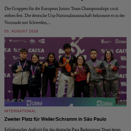
Die Gruppen für die European Junior Team Championships 2026
De
stehen fest. Die deutsche U19-Nationalmannschaft bekommt es in der
ve
Vorrunde mit Schweden,…
gr
05. AUGUST 2026
03
INTERNATIONAL
I
Zweiter Platz für Weiler/Schramm in São Paulo
D
Erfolgreicher Auftritt für das deutsche Para Badminton-Team beim
Di