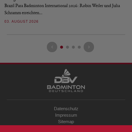
Brazil Para Badminton International 2026: Robin Weiler und Julia
de
Schramm erreichten…
Gl
03. AUGUST 2026
28
Datenschutz
Impressum
Sitemap
Kontakt