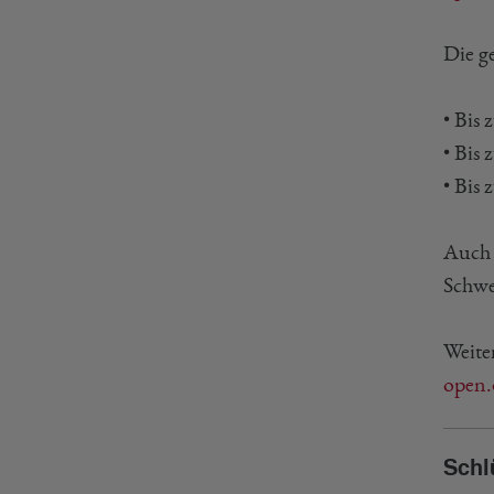
Die ge
• Bis 
• Bis 
• Bis
Auch 
Schwe
Weite
open.
Schl