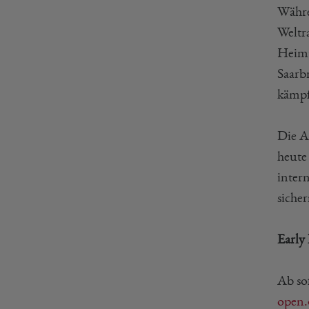
Währe
Weltr
Heimt
Saarb
kämpf
Die A
heute
intern
siche
Early 
Ab so
open.