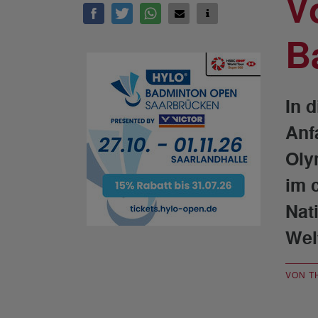
V
B
In 
Anf
Oly
im 
Nat
Wel
VON T