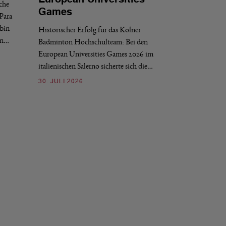
sche
Der Weltverband BW
Games
Para
2028 veröffentlich
bin
Historischer Erfolg für das Kölner
Finals. Zwei grun
en…
Badminton Hochschulteam: Bei den
03. JULI 2026
European Universities Games 2026 im
italienischen Salerno sicherte sich die…
30. JULI 2026