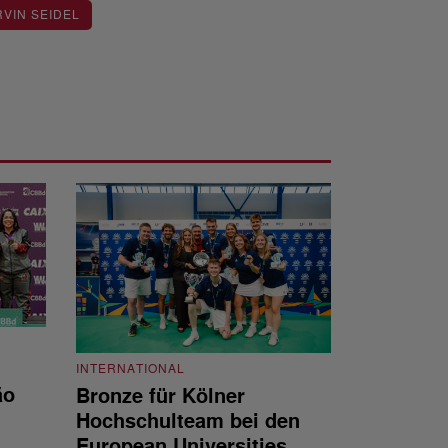
VIN SEIDEL
INTERNATIONAL
INTERNATIONAL
ão
Bronze für Kölner
BWF-Kalend
Hochschulteam bei den
Zählweise, 
European Universities