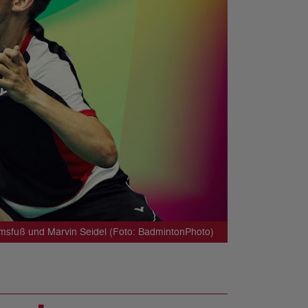
amsfuß und Marvin Seidel (Foto: BadmintonPhoto)